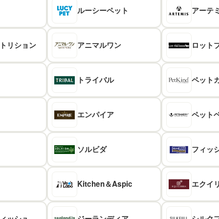
ルーシー
ペット
アーテ
トリ
ション
アニマル
ワン
ロット
トライバル
ペット
エンパイア
ペット
ソルビダ
フィッ
Kitchen
＆Aspic
エクイ
ィッシュ
ジーランディア
シルク