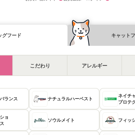
ッグフード
キャット
こだわり
アレルギー
ネイチ
バランス
ナチュラル
ハーベスト
プロテ
ショ
ソウル
メイト
フィッ
ス