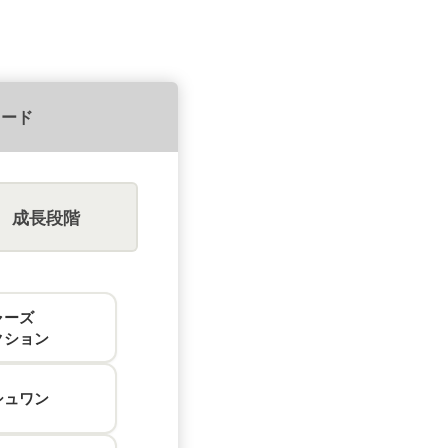
フード
成長段階
ャーズ
クション
シュ
ワン