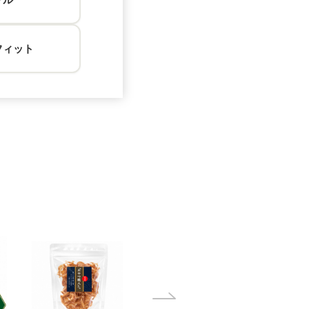
フィット
【KAORI】エゾシカ
【ノラオリジナル】
【DING
のもも肉
ワイルドアラスカン
ディスク
オメガオイル