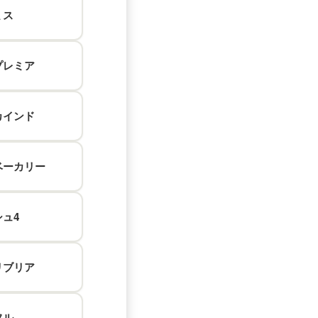
ミス
プレミア
カインド
ベーカリー
シュ
4
リブリア
フル