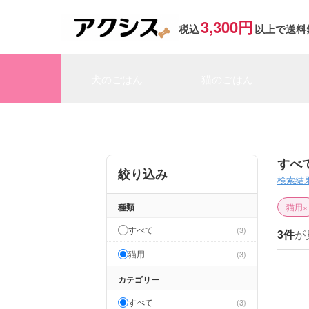
3,300円
税込
以上で送料
犬のごはん
猫のごはん
すべ
絞り込み
検索結
種類
猫用
×
すべて
3
3件
が
猫用
3
カテゴリー
すべて
3