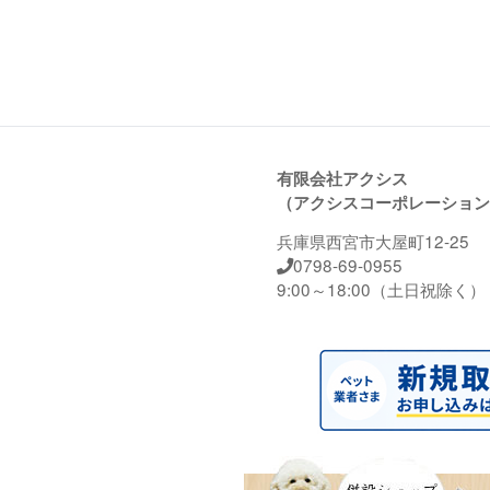
アニマルワン
3
ペットベーカリー
5
ペットライン
9
ペットカインド
1
C-DERM
1
有限会社アクシス
（アクシスコーポレーション
ロットプレミア
1
兵庫県西宮市大屋町12-25
ペッツルート
4
0798-69-0955
ペットAg
1
9:00～18:00（土日祝除く）
プラミー
4
エクイリブリア
2
カトフ
4
ヴィーガン
1
カントリーロード
1