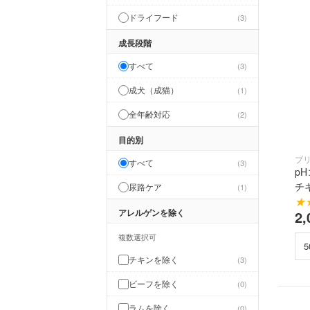
ドライフード
3
成長段階
すべて
3
成犬（成猫）
1
全年齢対応
2
目的別
ブ
すべて
3
p
チ
尿路ケア
1
★
アレルゲンを除く
2,
複数選択可
チキンを除く
3
ビーフを除く
0
ラムを除く
0