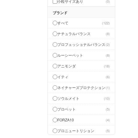
小粒サイズあり
0
ブランド
すべて
122
ナチュラルバランス
8
プロフェッショナルバランス
2
ルーシーペット
8
アニモンダ
18
イティ
6
ネイチャーズプロテクション
1
ソウルメイト
10
プロベット
5
FORZA10
4
プロニュートリション
5