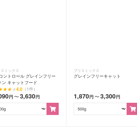
リスミックス
ブリスミックス
Hコントロール グレインフリー
グレインフリーキャット
キン キャットフード
★
★
★
★
4.0
（1件）
090
3,630
1,870
3,300
〜
〜
円
円
円
円