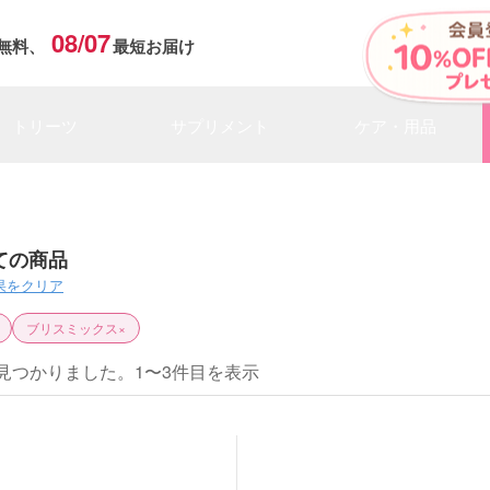
08/07
無料、
最短お届け
トリーツ
サプリメント
ケア・用品
ての商品
果をクリア
ブリスミックス
×
見つかりました。1〜3件目を表示