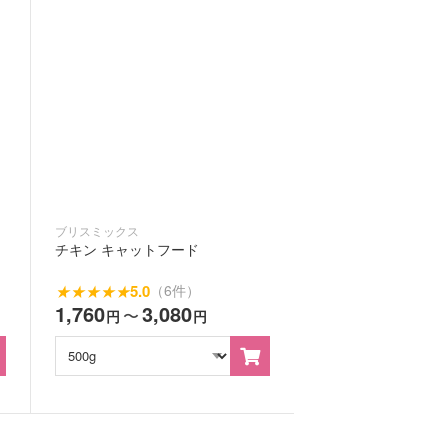
ブリスミックス
チキン キャットフード
★
★
★
★
★
5.0
（6件）
1,760
3,080
〜
円
円