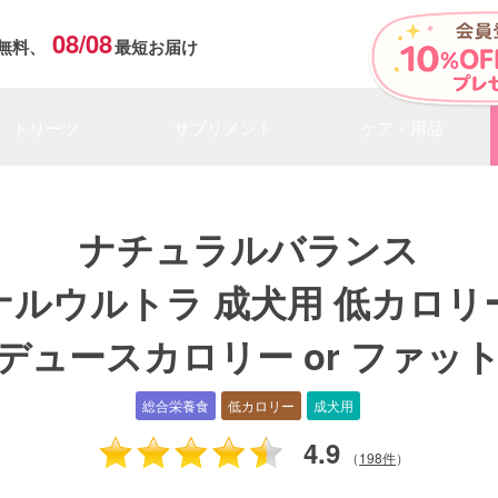
08/08
無料、
最短お届け
トリーツ
サプリメント
ケア・用品
ナチュラルバランス
ナルウルトラ 成犬用 低カロリ
デュースカロリー or ファッ
総合栄養食
低カロリー
成犬用
4.9
（
198件
）