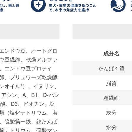
エンドウ豆、オートグロ
成分名
ウ豆繊維、乾燥アルファ
、エンドウ豆プロテイ
たんぱく質
卵、ブリュワーズ乾燥酵
脂質
ンオイル*）、イヌリン、
アシン、A、B1、D-パン
粗繊維
葉酸、D3、ビオチン、塩
類（塩化ナトリウム、塩
灰分
、硫酸第一鉄、鉄たんぱ
水分
酸ナトリウム、硫酸マン