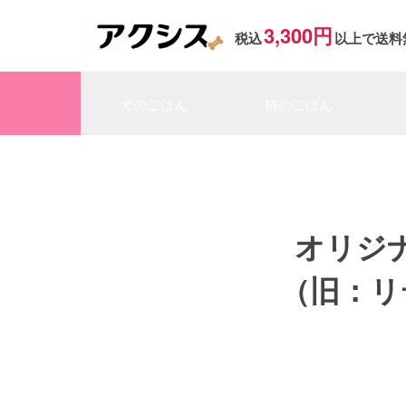
3,300円
税込
以上で送料
犬のごはん
猫のごはん
オリジ
（旧：リ