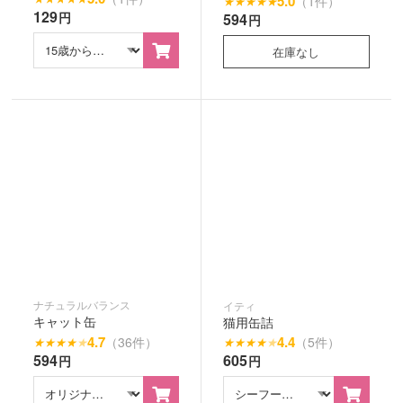
5.0
（1件）
★
★
★
★
★
129
円
594
円
在庫なし
ナチュラルバランス
イティ
キャット缶
猫用缶詰
4.7
4.4
（36件）
（5件）
★
★
★
★
★
★
★
★
★
★
594
605
円
円