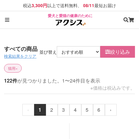
税込
以上で送料無料、
最短お届け
3,300円
08/11
愛犬と愛猫の健康のために
すべての商品
絞り込み
並び替え
検索結果をクリア
猫用
×
122件
が見つかりました。1〜24件目を表示
※価格は税込みです。
‹
1
2
3
4
5
6
›