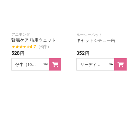
アニモンダ
ルーシーペット
腎臓ケア 猫用ウェット
キャットシチュー缶
4.7
（6件）
★
★
★
★
★
528
352
円
円