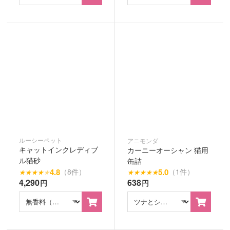
ルーシーペット
アニモンダ
キャットインクレディブ
カーニーオーシャン 猫用
ル猫砂
缶詰
4.8
5.0
（8件）
（1件）
★
★
★
★
★
★
★
★
★
★
4,290
638
円
円