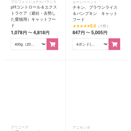
プロフェッショナルバランス
ルーシーペット
pHコントロール＆エクス
チキン、ブラウンライス
トラケア（避妊・去勢し
＆パンプキン キャット
た愛猫用）キャットフー
フード
ド
5.0
（1件）
★
★
★
★
★
1,078
〜
4,818
847
〜
5,005
円
円
円
円
グリニーズ
アニモンダ