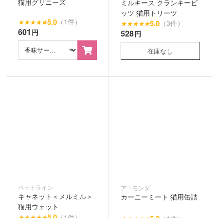
猫用グリニーズ
ミルキース クランキービ
ッツ 猫用トリーツ
5.0
（1件）
★
★
★
★
★
5.0
（3件）
★
★
★
★
★
601
円
528
円
在庫なし
ペットライン
アニモンダ
キャネット＜メルミル＞
カーニーミート 猫用缶詰
猫用ウェット
5.0
（1件）
★
★
★
★
★