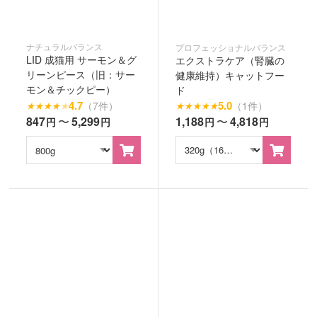
ナチュラルバランス
プロフェッショナルバランス
LID 成猫用 サーモン＆グ
エクストラケア（腎臓の
リーンピース（旧：サー
健康維持）キャットフー
モン＆チックピー）
ド
4.7
5.0
（7件）
（1件）
★
★
★
★
★
★
★
★
★
★
847
〜
5,299
1,188
〜
4,818
円
円
円
円