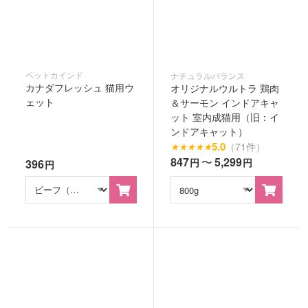
ペットカインド
ナチュラルバランス
カナダフレッシュ 猫用ウ
オリジナルウルトラ 鶏肉
ェット
＆サーモン インドアキャ
ット 室内成猫用（旧：イ
ンドアキャット）
5.0
（71件）
★
★
★
★
★
847
〜
5,299
円
円
396
円