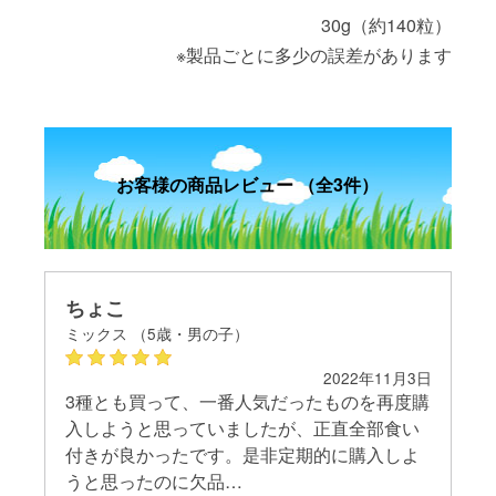
30g（約140粒）
※製品ごとに多少の誤差があります
お客様の商品レビュー （全3件）
ちょこ
ち
ミックス （5歳・男の子）
ミ
13日
2022年11月3日
リ
3種とも買って、一番人気だったものを再度購
3
結
入しようと思っていましたが、正直全部食い
に
ー
付きが良かったです。是非定期的に購入しよ
は
うと思ったのに欠品…