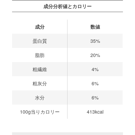
成分分析値とカロリー
成分
数値
蛋白質
35%
脂肪
20%
粗繊維
4%
粗灰分
6%
水分
6%
100g当りカロリー
413kcal