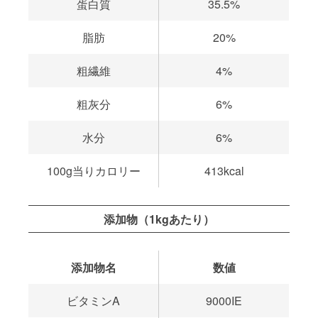
蛋白質
35.5%
脂肪
20%
粗繊維
4%
粗灰分
6%
水分
6%
100g当りカロリー
413kcal
添加物（1kgあたり）
添加物名
数値
ビタミンA
9000IE