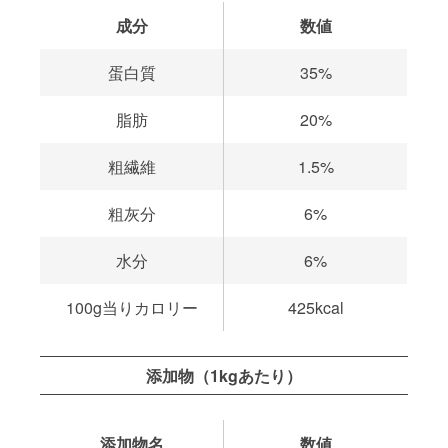
成分
数値
蛋白質
35%
脂肪
20%
粗繊維
1.5%
粗灰分
6%
水分
6%
100g当りカロリー
425kcal
添加物（1kgあたり）
添加物名
数値