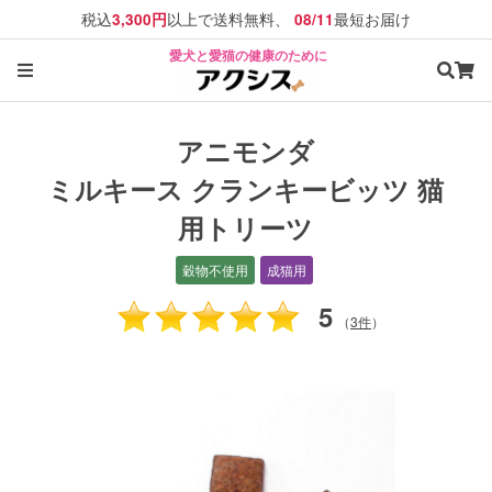
税込
以上で送料無料、
最短お届け
3,300円
08/11
愛犬と愛猫の健康のために
アニモンダ
ミルキース クランキービッツ 猫
用トリーツ
穀物不使用
成猫用
5
（
3件
）