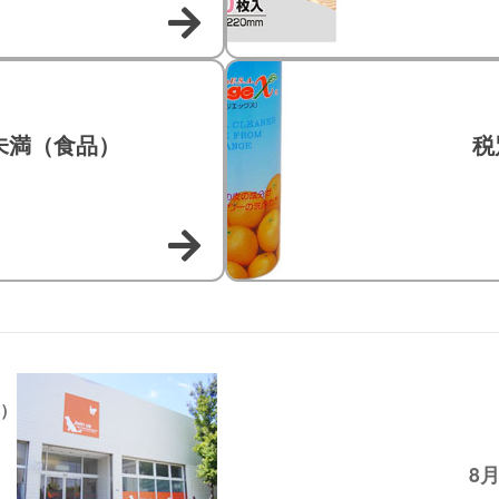
円未満（食品）
税
）
8