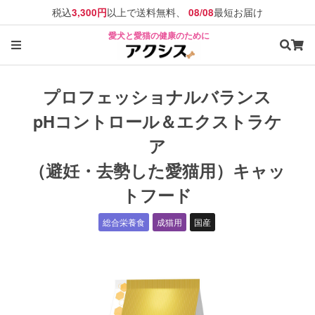
税込
以上で送料無料、
最短お届け
3,300円
08/08
愛犬と愛猫の健康のために
プロフェッショナルバランス
pHコントロール＆エクストラケ
ア
（避妊・去勢した愛猫用）キャッ
トフード
総合栄養食
成猫用
国産