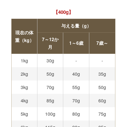
400g
与える量（g）
現在の体
7～12か
重（kg）
1～6歳
7歳～
月
1kg
30g
-
-
2kg
50g
40g
35g
3kg
70g
55g
50g
4kg
85g
70g
60g
5kg
100g
80g
75g