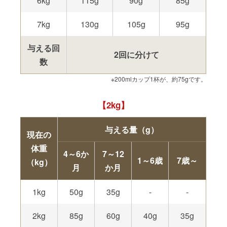
6kg
115g
90g
85g
7kg
130g
105g
95g
与える回
2回に分けて
数
※200mlカップ1杯が、約75gです。
2kg
与える量（g）
現在の
体重
4～6か
7～12
1～6歳
7歳～
（kg）
月
か月
1kg
50g
35g
-
-
2kg
85g
60g
40g
35g