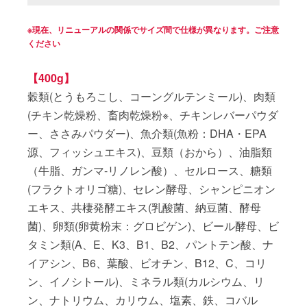
※現在、リニューアルの関係でサイズ間で仕様が異なります。ご注意
ください
【400g】
穀類(とうもろこし、コーングルテンミール)、肉類
(チキン乾燥粉、畜肉乾燥粉※、チキンレバーパウダ
ー、ささみパウダー)、魚介類(魚粉：DHA・EPA
源、フィッシュエキス)、豆類（おから）、油脂類
（牛脂、ガンマ-リノレン酸）、セルロース、糖類
(フラクトオリゴ糖)、セレン酵母、シャンピニオン
エキス、共棲発酵エキス(乳酸菌、納豆菌、酵母
菌)、卵類(卵黄粉末：グロビゲン)、ビール酵母、ビ
タミン類(A、E、K3、B1、B2、パントテン酸、ナ
イアシン、B6、葉酸、ビオチン、B12、C、コリ
ン、イノシトール)、ミネラル類(カルシウム、リ
ン、ナトリウム、カリウム、塩素、鉄、コバル