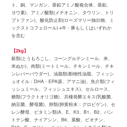
ト、銅、マンガン、亜鉛アミノ酸複合体、亜鉛、
ヨウ素)、アミノ酸類(メチオニン、タウリン、トリ
プトファン)、酸化防止剤(ローズマリー抽出物、ミ
ックストコフェロール) ※牛・豚もしくはいずれか
を含む
【2kg】
穀類(とうもろこし、コーングルテンミール、米、
米ぬか)、肉類(ミートミール、チキンミール、チキ
ンレバーパウダー)、油脂類(動物性油脂、フィッシ
ュオイル：DHA・EPA源、アマニ油)、魚介類(フィ
ッシュミール、フィッシュエキス)、セルロース、
糖類(フラクトオリゴ糖)、共棲発酵エキス(乳酸菌、
納豆菌、酵母菌)、卵類(卵黄粉末：グロビゲン)、セ
レン酵母、ビタミン類(A、E、K3、B1、B2、パン
トテン酸、ナイアシン、B6、葉酸、ビオチン、