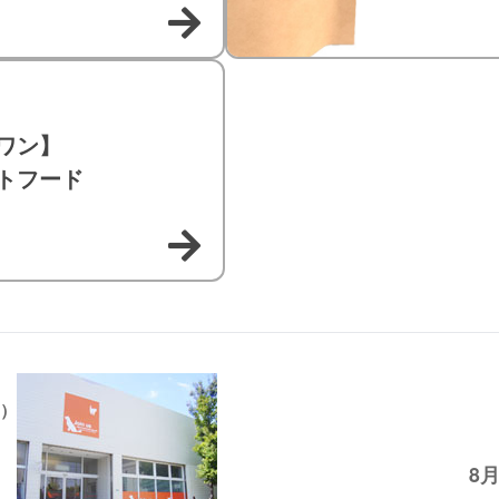
ワン】
トフード
）
8