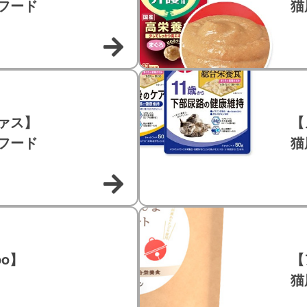
フード
猫
ァス】
【
フード
猫
bo】
【
猫