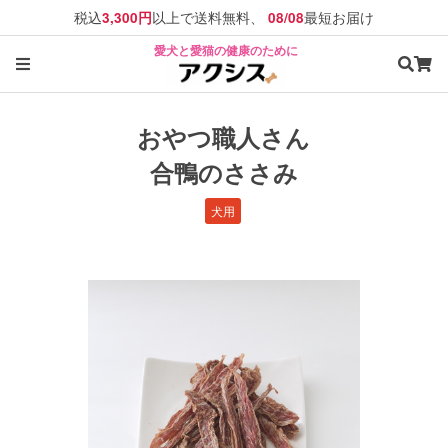
税込
以上で送料無料、
最短お届け
3,300円
08/08
愛犬と愛猫の健康のために
おやつ職人さん
合鴨のささみ
犬用