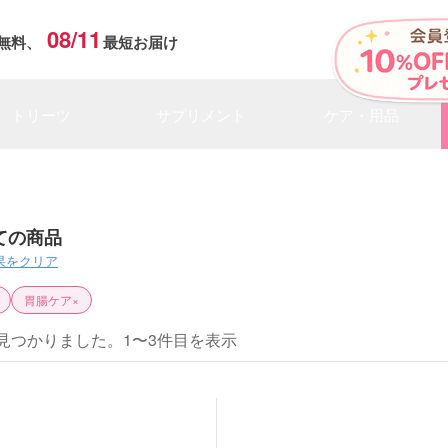
08/11
無料、
最短お届け
トリーツ
サプリメント
ケア・用品
ての商品
果をクリア
胃腸ケア
×
見つかりました。1〜3件目を表示