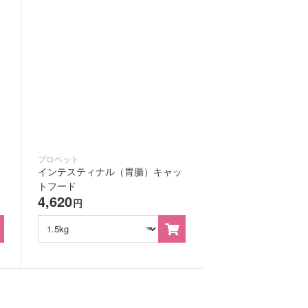
プロベット
インテスティナル（胃腸）キャッ
トフード
4,620
円