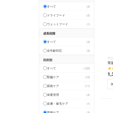
すべて
3
ドライフード
2
ウェットフード
1
成長段階
すべて
3
全年齢対応
3
ア
目的別
胃
★
すべて
122
1,
腎臓ケア
12
尿路ケア
11
体重管理
4
皮膚・被毛ケア
1
胃腸ケア
3