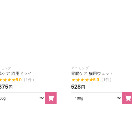
ニモンダ
アニモンダ
腸ケア 猫用ドライ
胃腸ケア 猫用ウェット
★
★
★
★
5.0
★
★
★
★
★
5.0
（1件）
（1件）
375
528
円
円