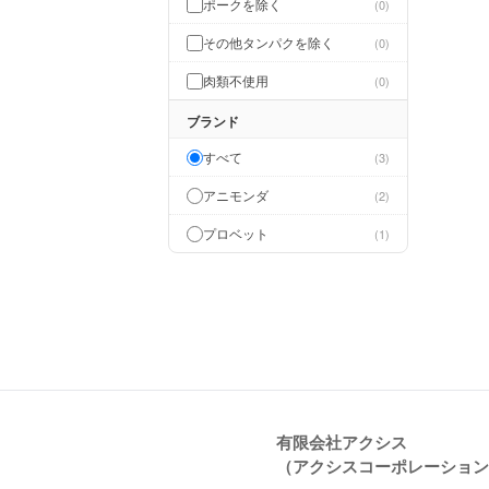
ポークを除く
0
その他タンパクを除く
0
肉類不使用
0
ブランド
すべて
3
アニモンダ
2
プロベット
1
有限会社アクシス
（アクシスコーポレーション