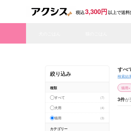
3,300円
税込
以上で送料
犬のごはん
猫のごはん
すべ
絞り込み
検索結
種類
猫用
×
すべて
7
3件
が
犬用
4
猫用
3
カテゴリー