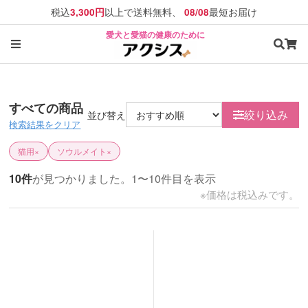
税込
以上で送料無料、
最短お届け
3,300円
08/08
愛犬と愛猫の健康のために
すべての商品
絞り込み
並び替え
検索結果をクリア
猫用
×
ソウルメイト
×
10件
が見つかりました。1〜10件目を表示
※価格は税込みです。