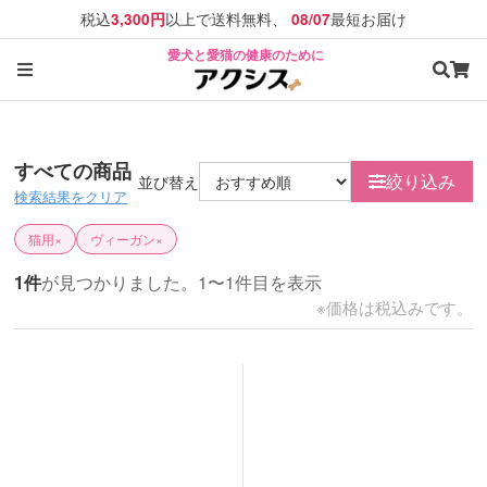
税込
以上で送料無料、
最短お届け
3,300円
08/07
愛犬と愛猫の健康のために
すべての商品
絞り込み
並び替え
検索結果をクリア
猫用
×
ヴィーガン
×
1件
が見つかりました。1〜1件目を表示
※価格は税込みです。