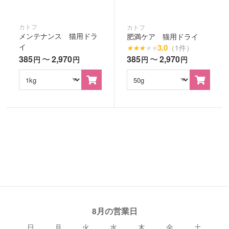
カトフ
カトフ
メンテナンス 猫用ドラ
肥満ケア 猫用ドライ
イ
3.0
（1件）
★
★
★
★
★
385
〜
2,970
385
〜
2,970
円
円
円
円
8月の営業日
日
月
火
水
木
金
土