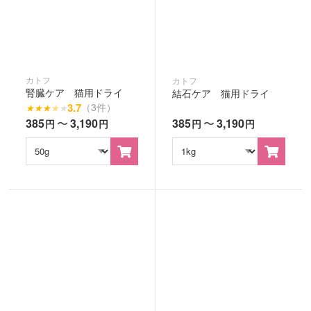
カトフ
カトフ
腎臓ケア 猫用ドライ
結石ケア 猫用ドライ
3.7
（3件）
★
★
★
★
★
385
〜
3,190
385
〜
3,190
円
円
円
円