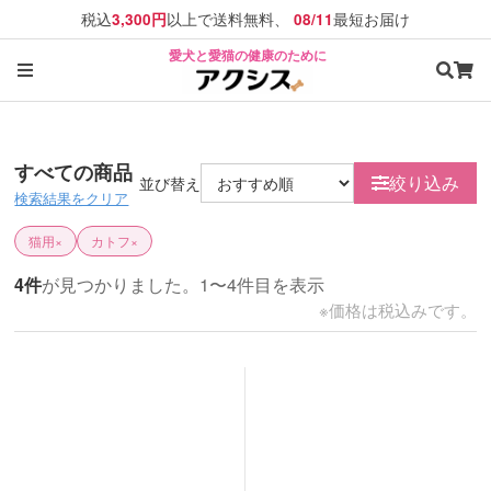
税込
以上で送料無料、
最短お届け
3,300円
08/11
愛犬と愛猫の健康のために
すべての商品
絞り込み
並び替え
検索結果をクリア
猫用
×
カトフ
×
4件
が見つかりました。1〜4件目を表示
※価格は税込みです。