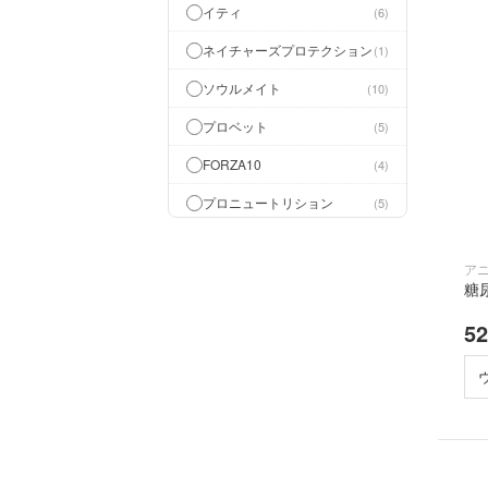
イティ
6
ネイチャーズプロテクション
1
ソウルメイト
10
プロベット
5
FORZA10
4
プロニュートリション
5
アニマルワン
3
ア
ペットベーカリー
5
糖
ペットライン
9
5
ペットカインド
1
C-DERM
1
ロットプレミア
1
ペッツルート
4