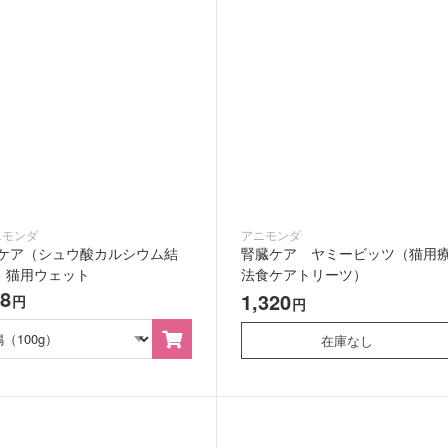
ニモンダ
アニモンダ
Hケア（シュウ酸カルシウム結
腎臓ケア ヤミービッツ（猫用
）猫用ウェット
法食ケアトリーツ）
28
1,320
円
円
在庫なし