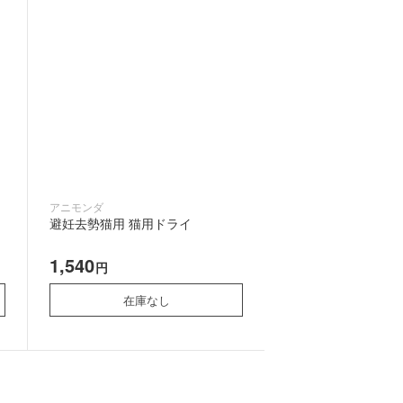
アニモンダ
避妊去勢猫用 猫用ドライ
1,540
円
在庫なし