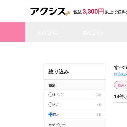
3,300円
税込
以上で送料
犬のごはん
猫のごはん
すべ
絞り込み
検索結
種類
猫用
×
すべて
22
18件
犬用
4
猫用
18
カテゴリー