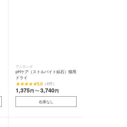
アニモンダ
pHケア（ストルバイト結石）猫用
ドライ
★
★
★
★
★
5.0
（4件）
1,375
3,740
〜
円
円
在庫なし