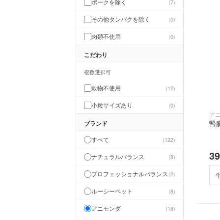
ポークを除く
7
その他タンパクを除く
0
肉類不使用
0
こだわり
複数選択可
穀物不使用
12
小粒サイズあり
0
ア
腎
ブランド
すべて
122
3
ナチュラルバランス
8
プロフェッショナルバランス
2
ルーシーペット
8
アニモンダ
18