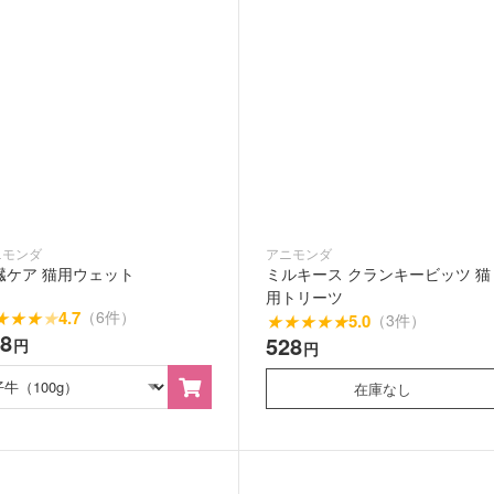
ニモンダ
アニモンダ
臓ケア 猫用ウェット
ミルキース クランキービッツ 猫
用トリーツ
★
★
★
★
4.7
（6件）
★
★
★
★
★
5.0
（3件）
28
528
円
円
在庫なし