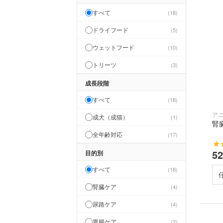
すべて
18
ドライフード
5
ウェットフード
10
トリーツ
3
成長段階
すべて
18
ア
成犬（成猫）
1
腎
全年齢対応
17
★
5
目的別
すべて
18
腎臓ケア
4
尿路ケア
4
胃腸ケア
2