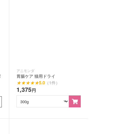
アニモンダ
療
胃腸ケア 猫用ドライ
★
★
★
★
★
5.0
（1件）
1,375
円