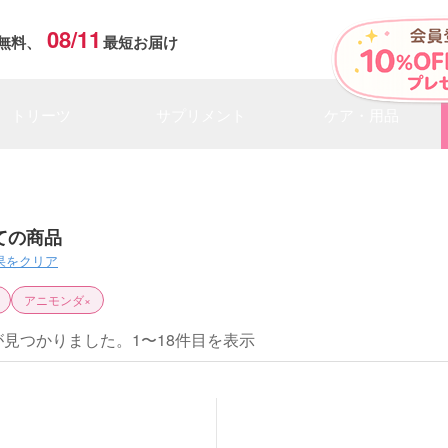
08/11
無料、
最短お届け
トリーツ
サプリメント
ケア・用品
ての商品
果をクリア
アニモンダ
×
が見つかりました。1〜18件目を表示