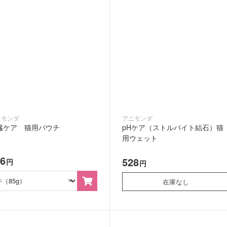
ニモンダ
アニモンダ
臓ケア 猫用パウチ
pHケア（ストルバイト結石）猫
用ウェット
96
528
円
円
在庫なし