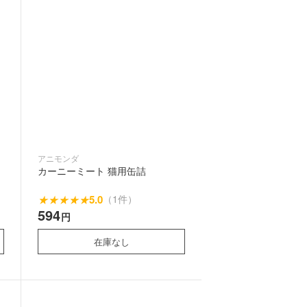
アニモンダ
カーニーミート 猫用缶詰
★
★
★
★
★
5.0
（1件）
594
円
在庫なし