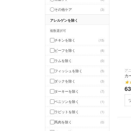
その他ケア
3
アレルゲンを除く
複数選択可
チキンを除く
15
ビーフを除く
8
ラムを除く
0
ア
フィッシュを除く
5
カ
ダックを除く
3
★
6
ターキーを除く
7
ベニソンを除く
1
ラビットを除く
1
馬肉を除く
0