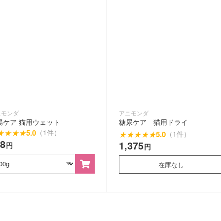
ニモンダ
アニモンダ
腸ケア 猫用ウェット
糖尿ケア 猫用ドライ
★
★
★
★
5.0
（1件）
★
★
★
★
★
5.0
（1件）
28
1,375
円
円
在庫なし