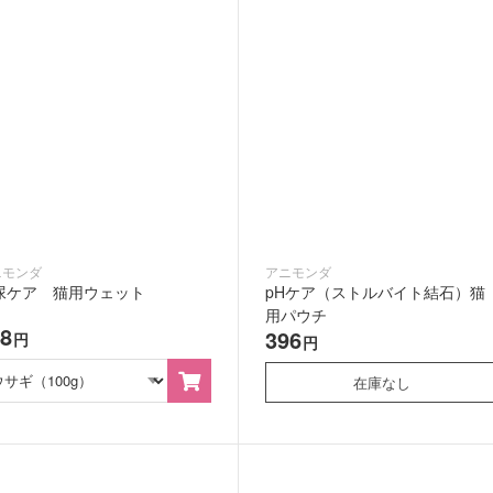
ニモンダ
アニモンダ
尿ケア 猫用ウェット
pHケア（ストルバイト結石）猫
用パウチ
28
396
円
円
在庫なし