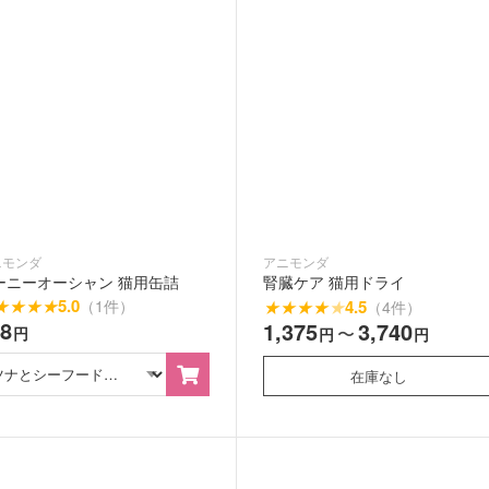
ニモンダ
アニモンダ
ーニーオーシャン 猫用缶詰
腎臓ケア 猫用ドライ
★
★
★
★
5.0
（1件）
★
★
★
★
★
4.5
（4件）
38
1,375
3,740
〜
円
円
円
在庫なし