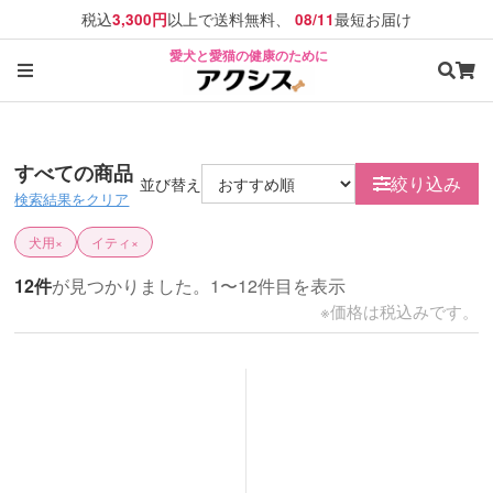
税込
以上で送料無料、
最短お届け
3,300円
08/11
愛犬と愛猫の健康のために
すべての商品
絞り込み
並び替え
検索結果をクリア
犬用
×
イティ
×
12件
が見つかりました。1〜12件目を表示
※価格は税込みです。