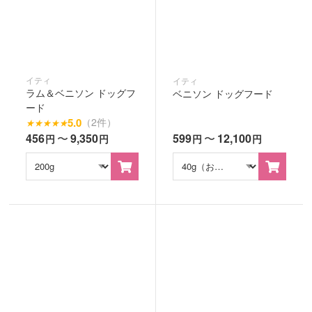
イティ
イティ
ラム＆ベニソン ドッグフ
ベニソン ドッグフード
ード
5.0
（2件）
★
★
★
★
★
456
〜
9,350
599
〜
12,100
円
円
円
円