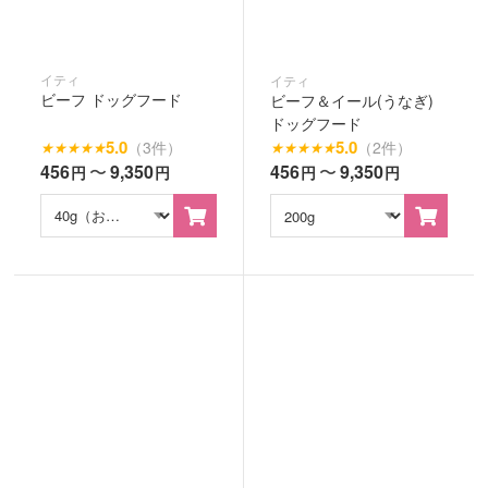
イティ
イティ
ビーフ ドッグフード
ビーフ＆イール(うなぎ)
ドッグフード
5.0
5.0
（3件）
（2件）
★
★
★
★
★
★
★
★
★
★
456
〜
9,350
456
〜
9,350
円
円
円
円