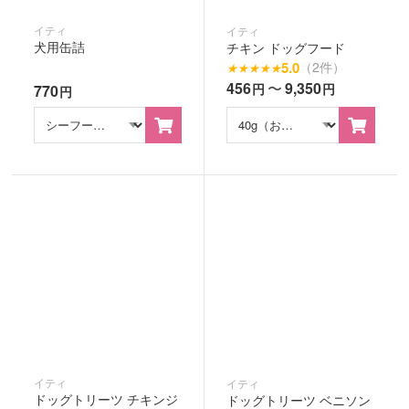
イティ
イティ
犬用缶詰
チキン ドッグフード
5.0
（2件）
★
★
★
★
★
456
〜
9,350
円
円
770
円
イティ
イティ
ドッグトリーツ チキンジ
ドッグトリーツ ベニソン