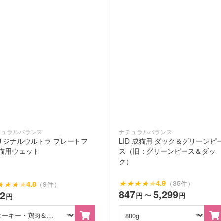
チュラルバランス
ナチュラルバランス
リジナルウルトラ プレートフ
LID 成猫用 ダック＆グリーンピ
 猫用ウェット
ス（旧：グリーンピース＆ダッ
ク）
★
★
★
★
★
4.9
（35件）
★
★
★
★
4.8
（9件）
847
5,299
62
〜
円
円
円