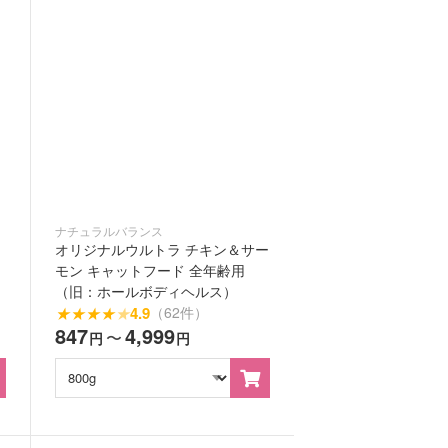
ナチュラルバランス
オリジナルウルトラ チキン＆サー
モン キャットフード 全年齢用
（旧：ホールボディヘルス）
★
★
★
★
★
4.9
（62件）
847
4,999
〜
円
円