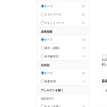
すべて
8
ドライフード
6
ウェットフード
2
成長段階
すべて
8
成犬（成猫）
7
ナ
全年齢対応
1
お
料
目的別
すべて
8
8
体重管理
1
アレルゲンを除く
複数選択可
チキンを除く
3