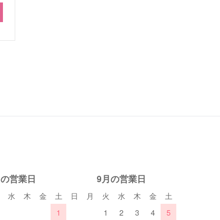
月の営業日
9月の営業日
水
木
金
土
日
月
火
水
木
金
土
1
1
2
3
4
5