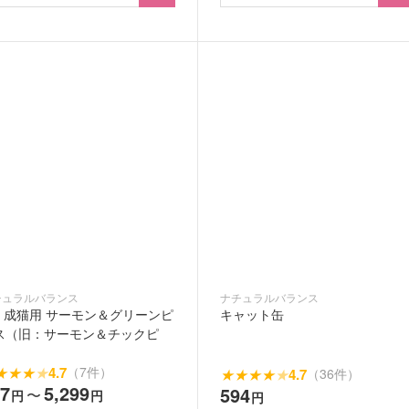
チュラルバランス
ナチュラルバランス
ID 成猫用 サーモン＆グリーンピ
キャット缶
ス（旧：サーモン＆チックピ
）
★
★
★
★
4.7
（7件）
★
★
★
★
★
4.7
（36件）
47
5,299
594
〜
円
円
円