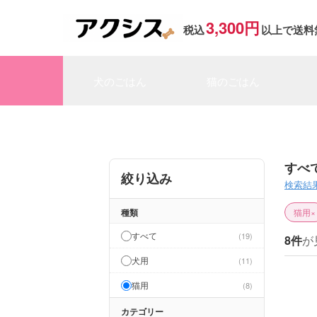
3,300円
税込
以上で送料
犬のごはん
猫のごはん
すべ
絞り込み
検索結
種類
猫用
×
すべて
19
8件
が
犬用
11
猫用
8
カテゴリー