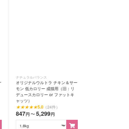
ナチュラルバランス
ー
オリジナルウルトラ チキン＆サー
モン 低カロリー 成猫用（旧：リ
デュースカロリー or ファットキ
ャッツ）
★
★
★
★
★
5.0
（24件）
847
5,299
〜
円
円