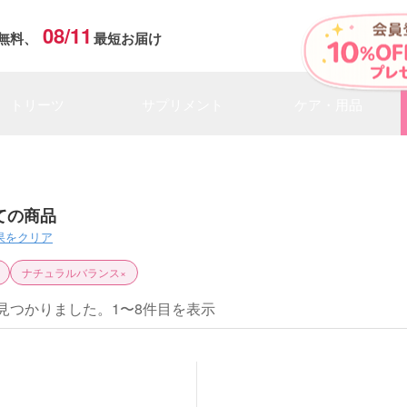
08/11
無料、
最短お届け
トリーツ
サプリメント
ケア・用品
ての商品
果をクリア
ナチュラルバランス
×
見つかりました。1〜8件目を表示