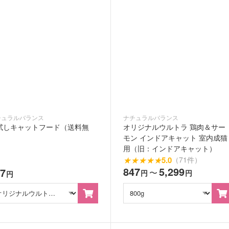
チュラルバランス
ナチュラルバランス
試しキャットフード（送料無
オリジナルウルトラ 鶏肉＆サー
）
モン インドアキャット 室内成猫
用（旧：インドアキャット）
★
★
★
★
★
5.0
（71件）
847
5,299
47
〜
円
円
円