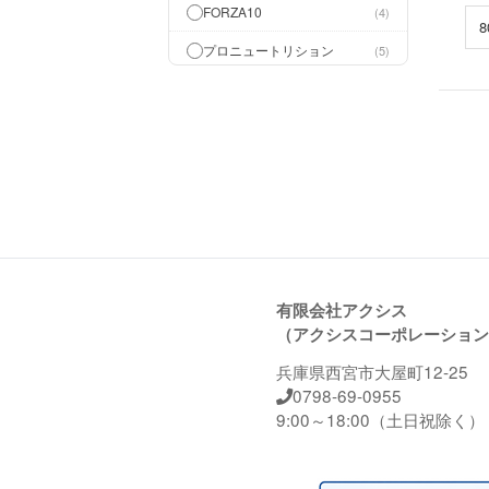
FORZA10
4
プロニュートリション
5
アニマルワン
3
ペットベーカリー
5
ペットライン
9
ペットカインド
1
C-DERM
1
ロットプレミア
1
有限会社アクシス
ペッツルート
4
（アクシスコーポレーション
ペットAg
1
兵庫県西宮市大屋町12-25
0798-69-0955
プラミー
4
9:00～18:00（土日祝除く）
エクイリブリア
2
カトフ
4