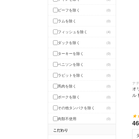
ビーフを除く
0
ラムを除く
0
フィッシュを除く
4
ダックを除く
3
ターキーを除く
0
ベニソンを除く
0
ラビットを除く
0
ナ
馬肉を除く
0
オ
ル
ポークを除く
0
その他タンパクを除く
0
★
肉類不使用
0
4
こだわり