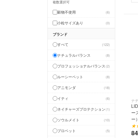
複数選択可
穀物不使用
6
小粒サイズあり
0
ブランド
すべて
122
ナチュラルバランス
8
プロフェッショナルバランス
2
ルーシーペット
8
アニモンダ
18
イティ
6
ナ
L
ネイチャーズプロテクション
1
ー
ー
ソウルメイト
10
★
プロベット
8
5