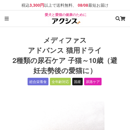
税込
以上で送料無料、
最短お届け
3,300円
08/08
愛犬と愛猫の健康のために
メディファス
アドバンス 猫用ドライ
2種類の尿石ケア 子猫～10歳（避
妊去勢後の愛猫に）
総合栄養食
全年齢対応
国産
尿路ケア