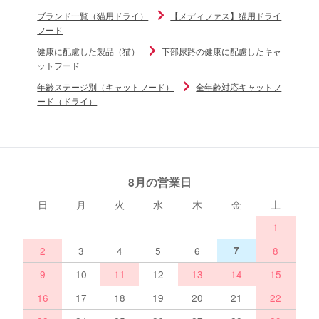
ブランド一覧（猫用ドライ）
【メディファス】猫用ドライ
フード
健康に配慮した製品（猫）
下部尿路の健康に配慮したキャ
ットフード
年齢ステージ別（キャットフード）
全年齢対応キャットフ
ード（ドライ）
8月の営業日
日
月
火
水
木
金
土
1
2
3
4
5
6
7
8
9
10
11
12
13
14
15
16
17
18
19
20
21
22