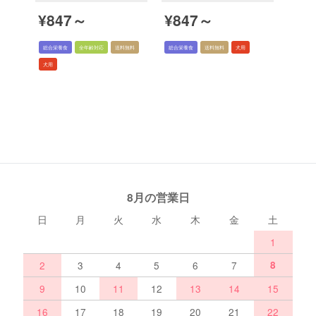
¥847～
¥847～
総合栄養食
全年齢対応
送料無料
総合栄養食
送料無料
犬用
犬用
8月の営業日
日
月
火
水
木
金
土
1
2
3
4
5
6
7
8
9
10
11
12
13
14
15
16
17
18
19
20
21
22