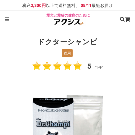
税込
以上で送料無料、
最短お届け
3,300円
08/11
愛犬と愛猫の健康のために
ドクターシャンピ
猫用
5
（
1件
）