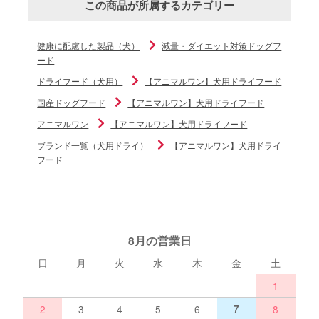
この商品が所属するカテゴリー
健康に配慮した製品（犬）
減量・ダイエット対策ドッグフ
ード
ドライフード（犬用）
【アニマルワン】犬用ドライフード
国産ドッグフード
【アニマルワン】犬用ドライフード
アニマルワン
【アニマルワン】犬用ドライフード
ブランド一覧（犬用ドライ）
【アニマルワン】犬用ドライ
フード
8月の営業日
日
月
火
水
木
金
土
1
2
3
4
5
6
7
8