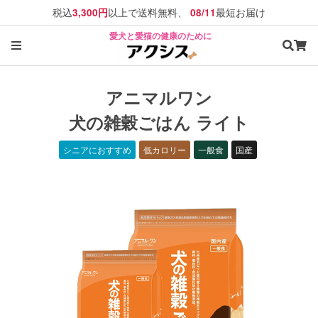
税込
以上で送料無料、
最短お届け
3,300円
08/11
愛犬と愛猫の健康のために
アニマルワン
犬の雑穀ごはん ライト
シニアにおすすめ
低カロリー
一般食
国産