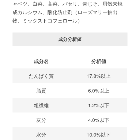
ャベツ、白菜、高菜、パセリ、青じそ、貝殻未焼
成カルシウム、酸化防止剤（ローズマリー抽出
物、ミックストコフェロール）
成分分析値
成分名
分析値
たんぱく質
17.8%以上
脂質
6.0%以上
粗繊維
1.2%以下
灰分
4.0%以下
水分
10.0%以下