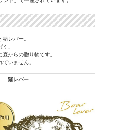
と猪レバー。
ぱく。
に森からの贈り物です。
れていません。
猪レバー