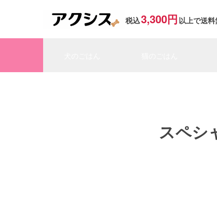
3,300円
税込
以上で送料
犬のごはん
猫のごはん
スペシ