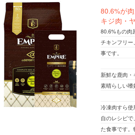
80.6%
キジ肉・
80.6%も
チキンフリー
事です。
新鮮な鹿肉・
素晴らしい嗜
冷凍肉すら使
自のレシピで
た食事です。