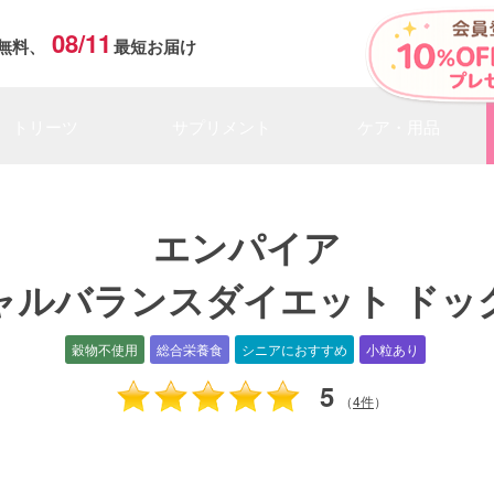
08/11
無料、
最短お届け
トリーツ
サプリメント
ケア・用品
エンパイア
ャルバランスダイエット ドッ
穀物不使用
総合栄養食
シニアにおすすめ
小粒あり
5
（
4件
）