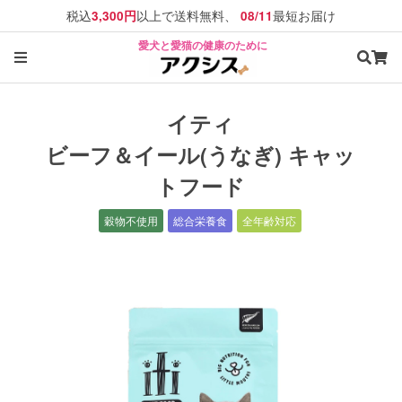
税込
以上で送料無料、
最短お届け
3,300円
08/11
愛犬と愛猫の健康のために
イティ
ビーフ＆イール(うなぎ) キャッ
トフード
穀物不使用
総合栄養食
全年齢対応