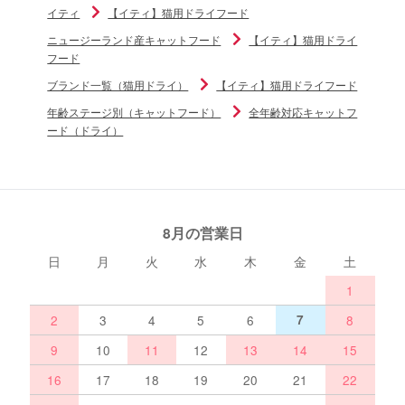
イティ
【イティ】猫用ドライフード
ニュージーランド産キャットフード
【イティ】猫用ドライ
フード
ブランド一覧（猫用ドライ）
【イティ】猫用ドライフード
年齢ステージ別（キャットフード）
全年齢対応キャットフ
ード（ドライ）
8月の営業日
日
月
火
水
木
金
土
1
2
3
4
5
6
7
8
9
10
11
12
13
14
15
16
17
18
19
20
21
22