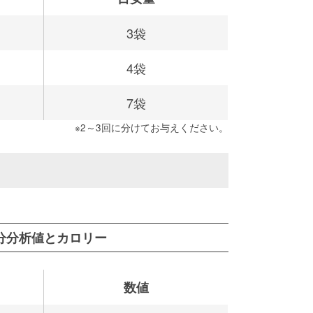
3袋
4袋
7袋
※2～3回に分けてお与えください。
分分析値とカロリー
数値