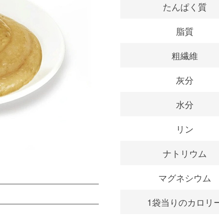
たんぱく質
脂質
粗繊維
灰分
水分
リン
ナトリウム
マグネシウム
1袋当りのカロリ