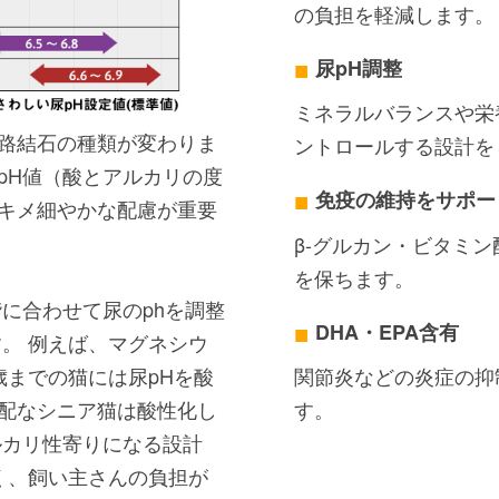
の負担を軽減します。
尿pH調整
ミネラルバランスや栄
路結石の種類が変わりま
ントロールする設計を
pH値（酸とアルカリの度
免疫の維持をサポー
キメ細やかな配慮が重要
β-グルカン・ビタミ
を保ちます。
に合わせて尿のphを調整
DHA・EPA含有
す。 例えば、マグネシウ
関節炎などの炎症の抑
歳までの猫には尿pHを酸
す。
配なシニア猫は酸性化し
ルカリ性寄りになる設計
く、飼い主さんの負担が