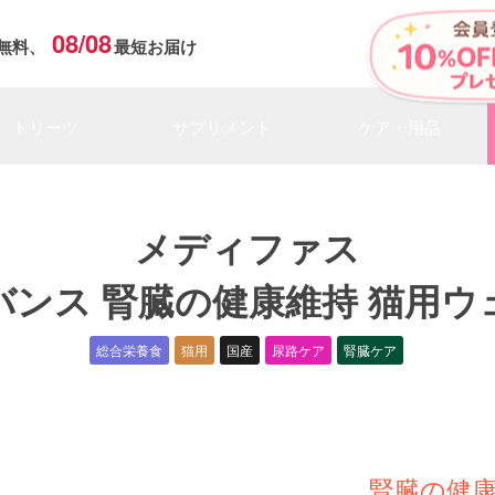
08/08
無料、
最短お届け
トリーツ
サプリメント
ケア・用品
メディファス
バンス 腎臓の健康維持 猫用ウ
総合栄養食
猫用
国産
尿路ケア
腎臓ケア
腎臓の健