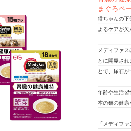
まぐろペ
猫ちゃんの下
よるケアが欠
メディファス
とに開発され
とで、尿石が
年齢や生活習
本の猫の健康
「メディファ