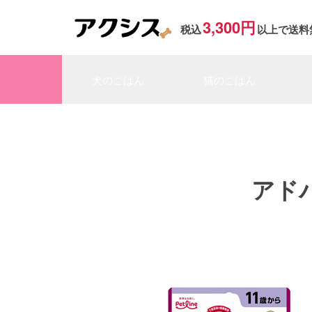
3,300円
税込
以上で送料
犬のごはん
猫のごはん
アド