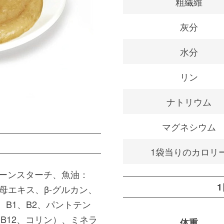
粗繊維
灰分
水分
リン
ナトリウム
マグネシウム
1袋当りのカロリ
ーンスターチ、魚油：
母エキス、β-グルカン、
、B1、B2、パントテン
B12、コリン）、ミネラ
体重