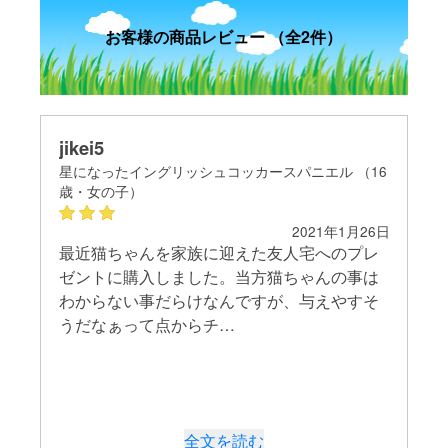
お客様の商品レビュー （全2件）
jikei5
ji
16
星になったイングリッシュコッカースパニエル （16
星
歳・女の子）
歳
26日
2021年1月26日
レ
最近猫ちゃんを家族に迎えた友人宅へのプレ
最
は
ゼントに購入しました。当方猫ちゃんの事は
ゼ
そ
わからない事だらけなんですが、与えやすそ
わ
うだなぁって点からチ…
う
全文を読む