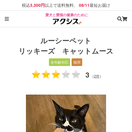
税込
以上で送料無料、
最短お届け
3,300円
08/11
愛犬と愛猫の健康のために
ルーシーペット
リッキーズ キャットムース
全年齢対応
猫用
3
（
2件
）