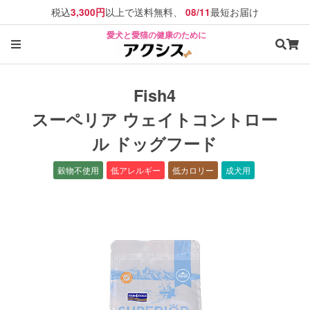
税込
以上で送料無料、
最短お届け
3,300円
08/11
愛犬と愛猫の健康のために
Fish4
スーペリア ウェイトコントロー
ル ドッグフード
穀物不使用
低アレルギー
低カロリー
成犬用