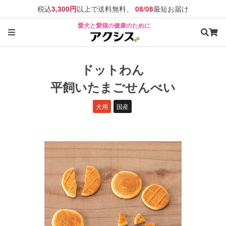
税込
以上で送料無料、
最短お届け
3,300円
08/08
愛犬と愛猫の健康のために
ドットわん
平飼いたまごせんべい
犬用
国産