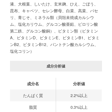
液、大根葉、しいたけ、玄米麹、ひえ、ごぼう、
昆布、キャベツ、セレン酵母、白菜、高菜、パセ
リ、青じそ、ミネラル類（貝殻未焼成カルシウ
ム、塩化カリウム、グルコン酸亜鉛、ピロリン酸
第二鉄、グルコン酸銅）、ビタミン類（ビタミン
A、ビタミンD、ビタミンE、ビタミンB1、ビタミ
ンB2、ビタミンB12、パントテン酸カルシウム、
塩化コリン）
成分分析値
成分名
分析値
たんぱく質
2.2%以上
脂質
0.3%以上