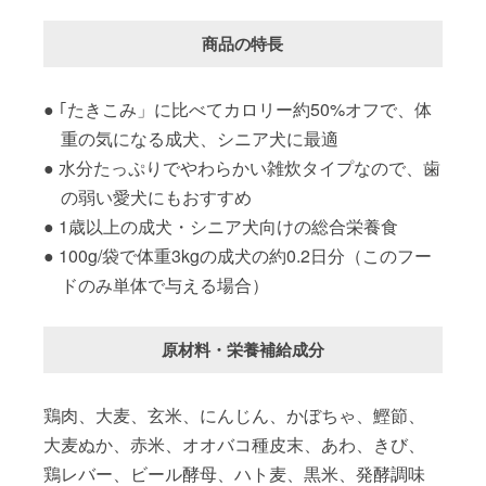
商品の特長
｢たきこみ」に比べてカロリー約50%オフで、体
重の気になる成犬、シニア犬に最適
水分たっぷりでやわらかい雑炊タイプなので、歯
の弱い愛犬にもおすすめ
1歳以上の成犬・シニア犬向けの総合栄養食
100g/袋で体重3kgの成犬の約0.2日分（このフー
ドのみ単体で与える場合）
原材料・栄養補給成分
鶏肉、大麦、玄米、にんじん、かぼちゃ、鰹節、
大麦ぬか、赤米、オオバコ種皮末、あわ、きび、
鶏レバー、ビール酵母、ハト麦、黒米、発酵調味