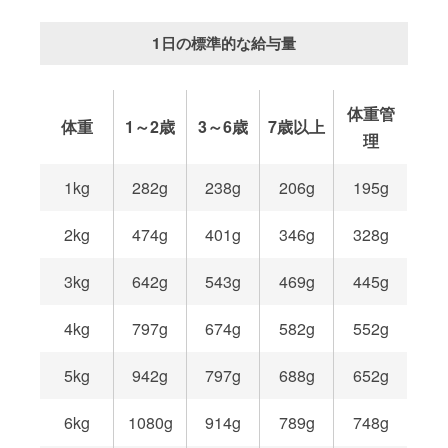
1日の標準的な給与量
体重管
体重
1～2歳
3～6歳
7歳以上
理
1kg
282g
238g
206g
195g
2kg
474g
401g
346g
328g
3kg
642g
543g
469g
445g
4kg
797g
674g
582g
552g
5kg
942g
797g
688g
652g
6kg
1080g
914g
789g
748g