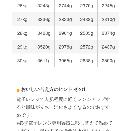
26kg
3243g
2744g
2370g
2245g
27kg
3336g
2823g
2438g
2310g
28kg
3428g
2901g
2505g
2374g
29kg
3520g
2978g
2572g
2437g
30kg
3611g
3055g
2638g
2500g
おいしい与え方のヒント その1
電子レンジで人肌程度に軽くレンジアップす
ると風味が立ち、消化もよくなるのでおすす
めです。
※必ず電子レンジ専用容器に移し替えて温めて
ください。温めすぎた場合は火傷しないよう