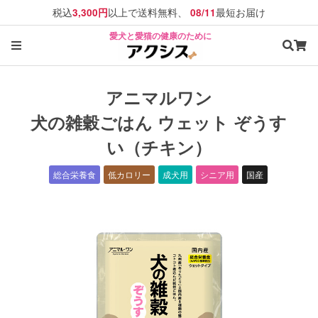
税込
以上で送料無料、
最短お届け
3,300円
08/11
愛犬と愛猫の健康のために
アニマルワン
犬の雑穀ごはん ウェット ぞうす
い（チキン）
総合栄養食
低カロリー
成犬用
シニア用
国産