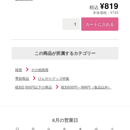
¥819
税込
本体価格：¥745
カートに入れる
この商品が所属するカテゴリー
雑貨
その他雑貨
季節商品
ひんやりグッズ特集
税別2,000円以下の商品
税別500円～999円（食品以外）
8月の営業日
日
月
火
水
木
金
土