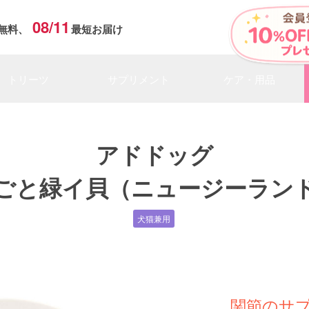
08/11
無料、
最短お届け
トリーツ
サプリメント
ケア・用品
アドドッグ
ごと緑イ貝（ニュージーラン
犬猫兼用
関節のサ