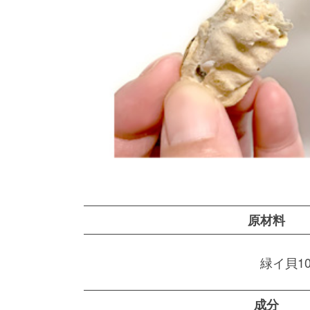
原材料
緑イ貝1
成分