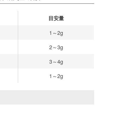
目安量
1～2g
2～3g
3～4g
1～2g