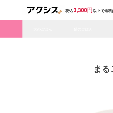
3,300円
税込
以上で送料
犬のごはん
猫のごはん
まる