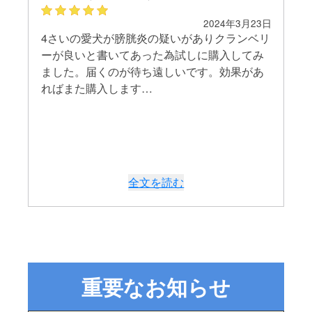
子
2024年3月23日
25日
4さいの愛犬が膀胱炎の疑いがありクランベリ
も
老
ーが良いと書いてあった為試しに購入してみ
で
に
ました。届くのが待ち遠しいです。効果があ
系
ればまた購入します…
う
全文を読む