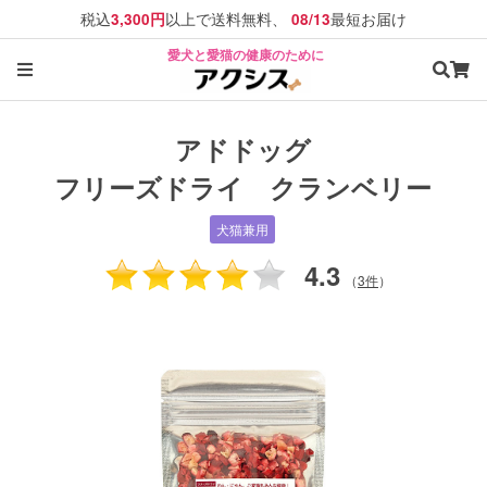
税込
以上で送料無料、
最短お届け
3,300円
08/13
愛犬と愛猫の健康のために
アドドッグ
フリーズドライ クランベリー
犬猫兼用
4.3
（
3件
）