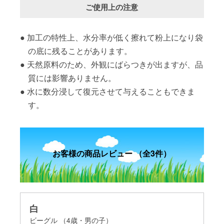
ご使用上の注意
加工の特性上、水分率が低く擦れて粉上になり袋
の底に残ることがあります。
天然原料のため、外観にばらつきが出ますが、品
質には影響ありません。
水に数分浸して復元させて与えることもできま
す。
お客様の商品レビュー （全3件）
白
イ
の
ビーグル （4歳・男の子）
イ