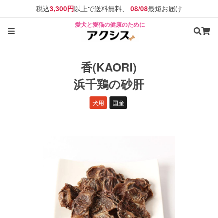
税込
以上で送料無料、
最短お届け
3,300円
08/08
愛犬と愛猫の健康のために
香(KAORI)
浜千鶏の砂肝
犬用
国産