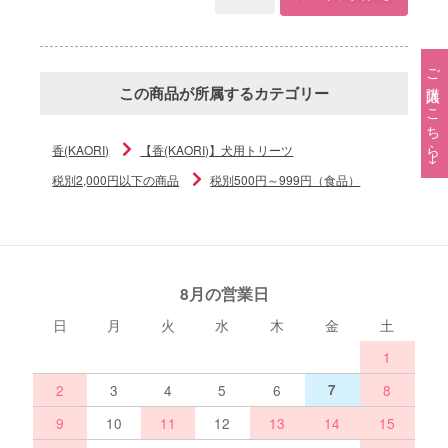
ご購入はこちら→
この商品が所属するカテゴリー
香(KAORI)
【香(KAORI)】犬用トリーツ
税別2,000円以下の商品
税別500円～999円（食品）
8月の営業日
日
月
火
水
木
金
土
1
2
3
4
5
6
7
8
9
10
11
12
13
14
15