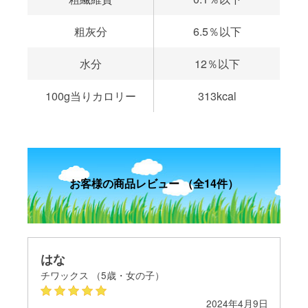
粗灰分
6.5％以下
水分
12％以下
100g当りカロリー
313kcal
お客様の商品レビュー （全14件）
はな
む
チワックス （5歳・女の子）
ヨ
22日
2024年4月9日