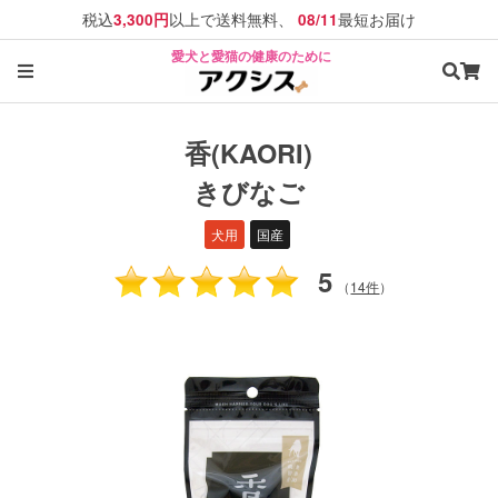
税込
以上で送料無料、
最短お届け
3,300円
08/11
愛犬と愛猫の健康のために
香(KAORI)
きびなご
犬用
国産
5
（
14件
）