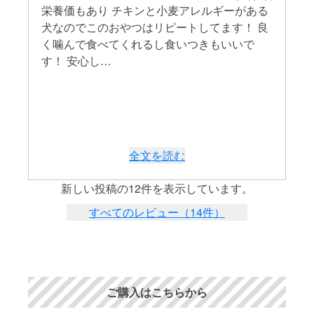
ご
栄養価もあり チキンと小麦アレルギーがある
こ
犬なのでこのおやつはリピートしてます！ 良
型
く噛んで食べてくれるし食いつきもいいで
て
す！ 安心し…
お
全文を読む
新しい投稿の12件を表示しています。
すべてのレビュー（14件）
ご購入はこちらから