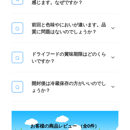
ん。3Dミートや、4Dミート (死亡、
感じます。なぜですか？
瀕死、病気、または障害のある動物)
といわれるような人間用の食材とし
LUCY PET FOODS では粒の形状等
ての使用が禁止されているものや、
前回と色味やにおいが違います。品
が製造ロットにより若干異なる場合
その他の廃棄物は一切使用しており
質に問題はないのでしょうか？
がございます。オールナチュラルな
ませんのでご安心くださいませ。
ものを使用している為、配合等が同
じでも原材料の生産地や生産時期の
LUCY PET FOODS ではオールナチ
関係でまったく同じものを作ること
ドライフードの賞味期限はどのくら
ュラルな原材料を使用しており、フ
ができません。オールナチュラル製
いですか？
ードの色味や風味を統一するための
品の特徴としてご理解いただければ
科学的な着色料や香料等を一切使用
と思います。
しておりません。そのため、製造ロ
開封前は、製造日から1年3ヶ月で
ットや賞味期限等で色味や風味が異
開封後は冷蔵保存の方がいいのでし
す。パッケージに英語で表記してい
なる場合がございますが品質には問
ょうか？
ます。開封後は、天然原料で酸化防
題ありません。オールナチュラルな
止を行っている為、1ヶ月から1ヶ月
原材料を使用しているからこその特
半で食べきっていただくことを推奨
冷蔵保存の必要はありませんが、パ
徴としてご理解いただければと思い
しています。
ッケージのジッパーをしっかりと閉
ます。
めていただき、日の当たらない涼し
お客様の商品レビュー （全0件）
い場所 (冷暗所) に保存していただく