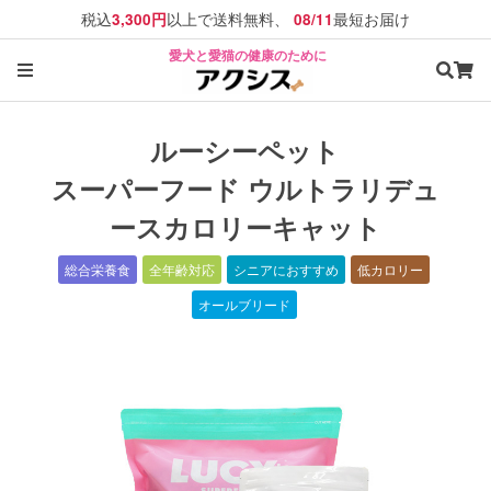
税込
以上で送料無料、
最短お届け
3,300円
08/11
愛犬と愛猫の健康のために
ルーシーペット
スーパーフード ウルトラリデュ
ースカロリーキャット
総合栄養食
全年齢対応
シニアにおすすめ
低カロリー
オールブリード