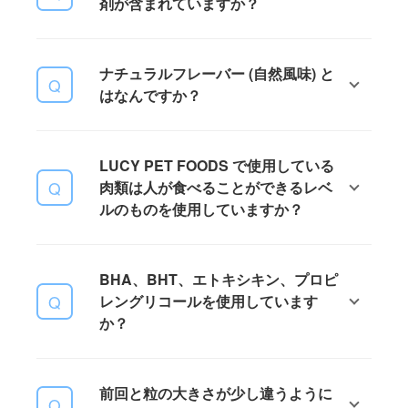
剤が含まれていますか？
ンミール等、特定の種が明記されて
いるミールは副産物ではありませ
ん。ミールとは、完全に乾燥させて
特定の契約農場からのみ調達してい
水分を取り除き、粉状にし、栄養吸
ナチュラルフレーバー (自然風味) と
るので、全ての原材料のロットや農
収が高くなるように加工された肉の
はなんですか？
場を追跡し、抗生物質や人工成長ホ
ことです。
ルモン剤が含まれていないことを確
認しています。
LUCY PET FOODS で使用している
LUCY PET FOODS で使用している
ナチュラルフレーバー (自然風味) と
肉類は人が食べることができるレベ
は、原材料に含まれる肉類 (ダック、
ルのものを使用していますか？
サーモン、チキン等) を粉末にしたも
ののことです。この粉末をフードの
粒に振りかけることで嗜好性を高く
LUCY PET FOODS で使用している
しています。
BHA、BHT、エトキシキン、プロピ
肉類はすべて米国農務省 (USDA) の
レングリコールを使用しています
人間の食肉基準を GradeA (標準的な
か？
柔らかさで、一般的に食されている
グレード) をクリアしたものを使用し
ています。また、AAFCO の定義に
それらの成分は一切使用しておりま
より頭、足、腸は含んでおりませ
前回と粒の大きさが少し違うように
せん。