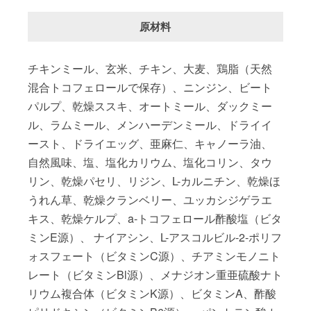
原材料
チキンミール、玄米、チキン、大麦、鶏脂（天然
混合トコフェロールで保存）、ニンジン、ビート
パルプ、乾燥ススキ、オートミール、ダックミー
ル、ラムミール、メンハーデンミール、ドライイ
ースト、ドライエッグ、亜麻仁、キャノーラ油、
自然風味、塩、塩化カリウム、塩化コリン、タウ
リン、乾燥パセリ、リジン、L-カルニチン、乾燥ほ
うれん草、乾燥クランベリー、ユッカシジゲラエ
キス、乾燥ケルプ、a-トコフェロール酢酸塩（ビタ
ミンE源）、 ナイアシン、L-アスコルビル-2-ポリフ
ォスフェート（ビタミンC源）、チアミンモノニト
レート（ビタミンBl源）、メナジオン重亜硫酸ナト
リウム複合体（ビタミンK源）、ビタミンA、酢酸