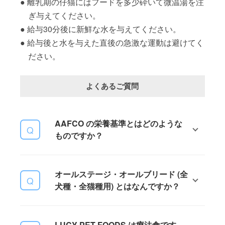
離乳期の仔猫にはフードを多少砕いて微温湯を注
ぎ与えてください。
給与30分後に新鮮な水を与えてください。
給与後と水を与えた直後の急激な運動は避けてく
ださい。
よくあるご質問
AAFCO の栄養基準とはどのような
ものですか？
AAFCO とは、The Association of
オールステージ・オールブリード (全
American Feed Control Officials の略
犬種・全猫種用) とはなんですか？
称で、日本では米国飼料検査官協会
と訳されています。当機関はペット
フードの栄養基準、原材料、ラベル
愛犬・愛猫の種類や年齢に関係なく
矜持などに関するガイドラインを作
LUCY PET FOODS は療法食です