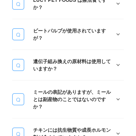
与えて頂くことができるフードのこ
っています。日本のペットフード公
か？
とです。年齢や活動量、体質によっ
正取引協議会の規約でも、総合栄養
て、与える量と回数を調節していた
食の栄養基準として、AAFCO の栄
だければ問題はございません。
特定の病状に対処するように作られ
養基準を採用しています。
AAFCO (米国飼料検査官協会) の定め
ビートパルプが使用されています
ておらず、療法食ではございませ
る子犬、子猫から老犬、老猫までの
が？
ん。特定の病状については、獣医師
必要栄養基準をすべてクリアしてい
にご相談することを推奨いたしま
ます。
す。
昔からの都市伝説で「ビートパルプ
遺伝子組み換えの原材料は使用して
は有害なもの」と誤った解釈をされ
いますか？
ていますが、 ビートパルプは砂糖大
根から砂糖を抽出した後の繊維質
で、食物繊維が豊富で消化を助け腸
遺伝子組み換えの原材料は一切使用
内環境を整える効果があります。有
ミールの表記がありますが、ミール
しておりません。
害物質は含まれておらず、むしろ健
とは副産物のことではないのです
康維持に役立つ安全な原料です。
か？
ミール＝副産物と思われる方も多い
チキンには抗生物質や成長ホルモン
かと思いますが、ラムミールやチキ