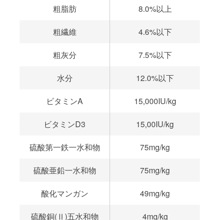
粗脂肪
8.0%以上
粗繊維
4.6%以下
粗灰分
7.5%以下
水分
12.0%以下
ビタミンA
15,000IU/kg
ビタミンD3
15,00IU/kg
硫酸第一鉄一水和物
75mg/kg
硫酸亜鉛一水和物
75mg/kg
酸化マンガン
49mg/kg
硫酸銅(Ⅱ)五水和物
4mg/kg