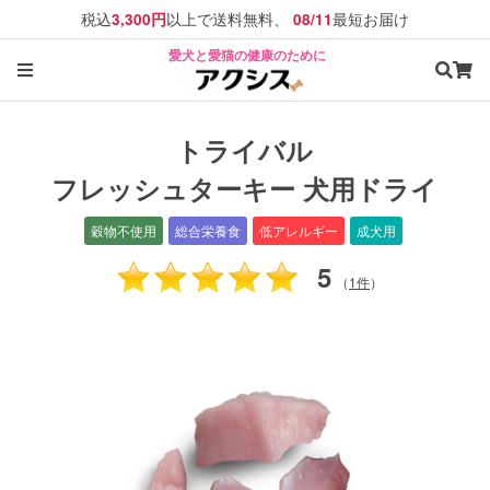
税込
以上で送料無料、
最短お届け
3,300円
08/11
愛犬と愛猫の健康のために
トライバル
フレッシュターキー 犬用ドライ
穀物不使用
総合栄養食
低アレルギー
成犬用
5
（
1件
）