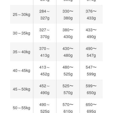
284～
330〜
376〜
25～30kg
327g
380g
433g
327～
380〜
433〜
30～35kg
370g
430g
490g
370～
430〜
490〜
35～40kg
413g
480g
547g
413～
480〜
547〜
40～45kg
452g
525g
599g
452～
525〜
599〜
45～50kg
490g
570g
650g
490～
570〜
650〜
50～55kg
525g
610g
695g