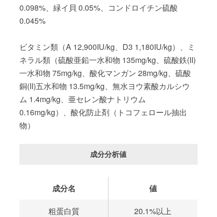
0.098%、緑イ貝 0.05%、コンドロイチン硫酸
0.045%
ビタミン類（A 12,900IU/kg、D3 1,180IU/kg）、ミ
ネラル類（硫酸亜鉛一水和物 135mg/kg、硫酸鉄(II)
一水和物 75mg/kg、酸化マンガン 28mg/kg、硫酸
銅(II)五水和物 13.5mg/kg、無水ヨウ素酸カルシウ
ム 1.4mg/kg、亜セレン酸ナトリウム
0.16mg/kg）、酸化防止剤（トコフェロール抽出
物）
成分分析値
成分名
値
粗蛋白質
20.1%以上