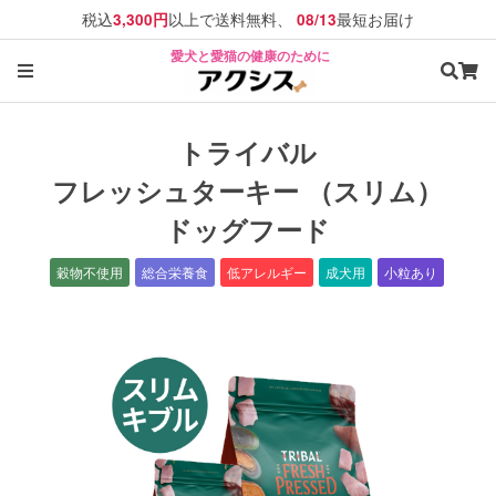
税込
以上で送料無料、
最短お届け
3,300円
08/13
愛犬と愛猫の健康のために
トライバル
フレッシュターキー （スリム）
ドッグフード
穀物不使用
総合栄養食
低アレルギー
成犬用
小粒あり