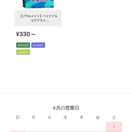
【ソウルメイト】ベイクド＆
エアドライ
（レッドミート）ドッグフー
ド
¥330～
穀物不使用
総合栄養食
全年齢対応
8月の営業日
日
月
火
水
木
金
土
1