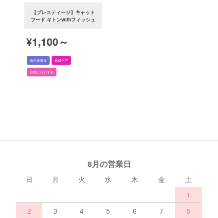
【プレスティージ】キャット
フード キトンwithフィッシュ
¥1,100～
総合栄養食
尿路ケア
幼猫におすすめ
8月の営業日
日
月
火
水
木
金
土
1
2
3
4
5
6
7
8