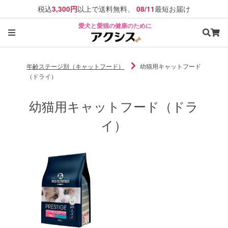
税込
以上で送料無料、
最短お届け
3,300円
08/11
愛犬と愛猫の健康のために
年齢ステージ別（キャットフード）
幼猫用キャットフード
（ドライ）
幼猫用キャットフード（ドラ
イ）