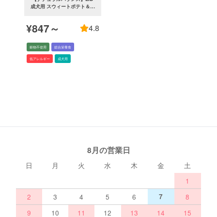
成犬用 スウィートポテト＆鹿
肉レシピ
（旧：スウィートポテト＆ベ
¥847～
4.8
ニソン）
穀物不使用
総合栄養食
低アレルギー
成犬用
8月の営業日
日
月
火
水
木
金
土
1
2
3
4
5
6
7
8
9
10
11
12
13
14
15