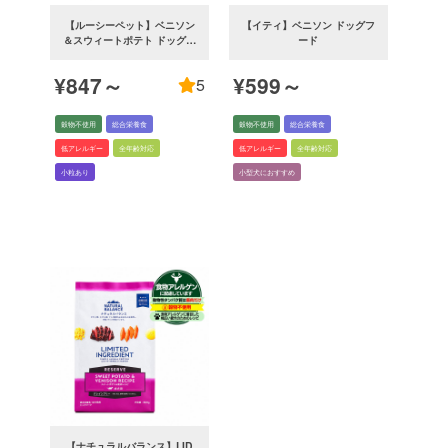
【ルーシーペット】ベニソン
【イティ】ベニソン ドッグフ
＆スウィートポテト ドッグフ
ード
ード
¥847～
¥599～
5
穀物不使用
総合栄養食
穀物不使用
総合栄養食
低アレルギー
全年齢対応
低アレルギー
全年齢対応
小粒あり
小型犬におすすめ
【ナチュラルバランス】LID