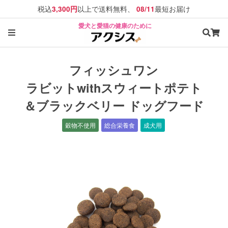
税込
以上で送料無料、
最短お届け
3,300円
08/11
愛犬と愛猫の健康のために
フィッシュワン
ラビットwithスウィートポテト
＆ブラックベリー ドッグフード
穀物不使用
総合栄養食
成犬用