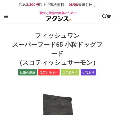
税込
以上で送料無料、
最短お届け
3,300円
08/08
愛犬と愛猫の健康のために
フィッシュワン
スーパーフード65 小粒ドッグフ
ード
（スコティッシュサーモン）
穀物不使用
低アレルギー
全年齢対応
小粒あり