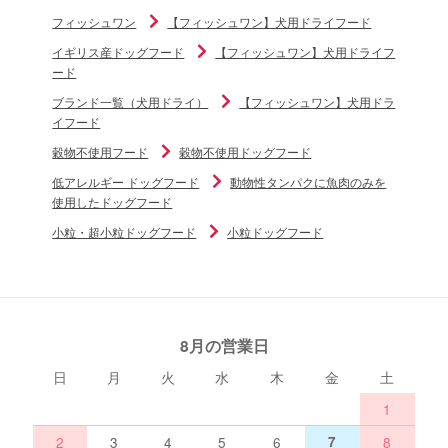
フィッシュワン
【フィッシュワン】犬用ドライフード
イギリス産ドッグフード
【フィッシュワン】犬用ドライフ
ード
ブランド一覧（犬用ドライ）
【フィッシュワン】犬用ドラ
イフード
穀物不使用フード
穀物不使用ドッグフード
低アレルギー ドッグフード
動物性タンパクに魚肉のみを
使用したドッグフード
小粒・超小粒ドッグフード
小粒ドッグフード
8月の営業日
日
月
火
水
木
金
土
1
2
3
4
5
6
7
8