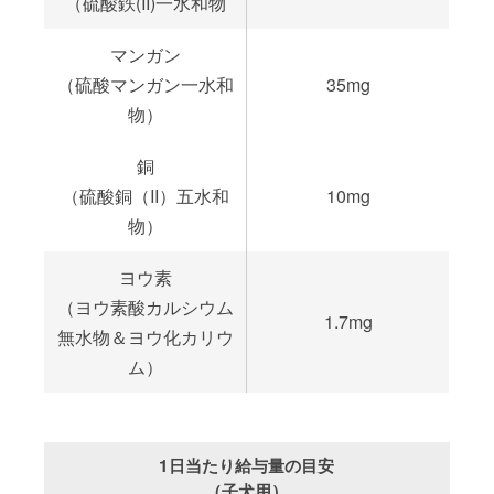
（硫酸鉄(II)一水和物
マンガン
（硫酸マンガン一水和
35mg
物）
銅
（硫酸銅（II）五水和
10mg
物）
ヨウ素
（ヨウ素酸カルシウム
1.7mg
無水物＆ヨウ化カリウ
ム）
1日当たり給与量の目安
（子犬用）