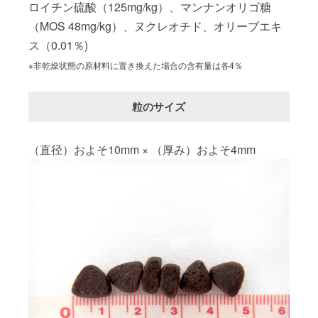
ロイチン硫酸（125mg/kg）、マンナンオリゴ糖
（MOS 48mg/kg）、ヌクレオチド、オリーブエキ
ス（0.01％)
※非乾燥状態の原材料に置き換えた場合の含有量は各4％
粒のサイズ
（直径）およそ10mm × （厚み）およそ4mm