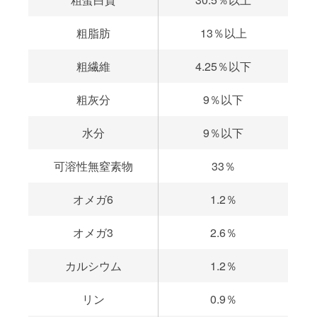
粗脂肪
13％以上
粗繊維
4.25％以下
粗灰分
9％以下
水分
9％以下
可溶性無窒素物
33％
オメガ6
1.2％
オメガ3
2.6％
カルシウム
1.2％
リン
0.9％