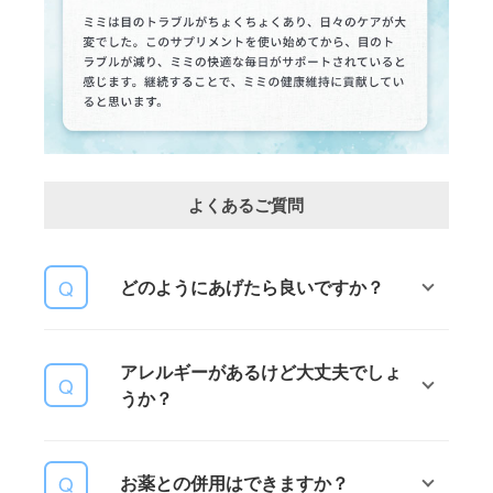
よくあるご質問
どのようにあげたら良いですか？
お薬ではありませんので、体重に合
アレルギーがあるけど大丈夫でしょ
わせた適量で与えやすいタイミング
うか？
で与えてください。本商品は原材料
の関係で色がついていますので、 固
めて粒状にしています。ピルクラッ
大切な家族ですから、気になること
シャー等で粉状にされる方もいらっ
お薬との併用はできますか？
ですよね。アレルギーが気になる場