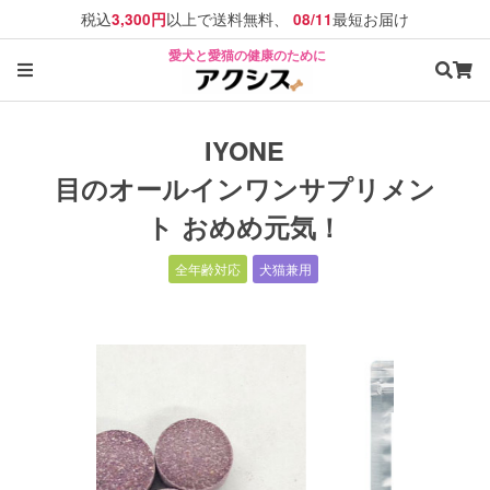
税込
以上で送料無料、
最短お届け
3,300円
08/11
愛犬と愛猫の健康のために
IYONE
目のオールインワンサプリメン
ト おめめ元気！
全年齢対応
犬猫兼用