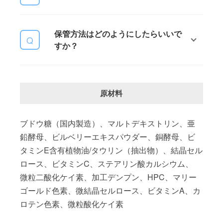
しゃるかもしれませんが、粉状にす
合、 必ず全原材料をお確かめの上、
ると与えたときに 口の周りに色が付
かかりつけの獣医師さんへご相談な
お薬がある子へのご使用の際には、
着する可能性もありますのでご注意
さってからご注文ください。
保管方法はどのようにしたらいいで
必ず全原材料をお確かめの上、かか
ください。
すか？
りつけの獣医師さんへご相談なさっ
てからご注文ください。
直射日光や高温多湿を避け、涼しい
場所で保管してください。また、開
原材料
封後に再度閉じる際は袋の中の空気
をしっかりと抜いて密封してくださ
い。 冷蔵庫保管は水滴が発生する場
ブドウ糖（国内製造）、マルトデキストリン、亜
合がありますのでご注意ください。
鉛酵母、ビルベリーエキスパウダー、銅酵母、ビ
タミンE含有植物油/タウリン（抽出物）、結晶セル
ロース、ビタミンC、ステアリン酸カルシウム、
微粒二酸化ケイ素、加工デンプン、HPC、マリー
ゴールド色素、微結晶セルロース、ビタミンA、カ
ロテン色素、微粒酸化ケイ素