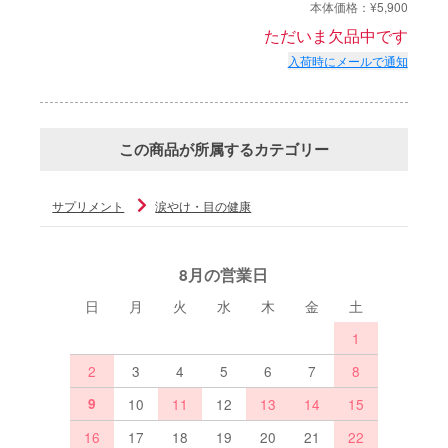
本体価格：¥5,900
ただいま欠品中です
入荷時にメールで通知
この商品が所属するカテゴリー
サプリメント
涙やけ・目の健康
8月の営業日
日
月
火
水
木
金
土
1
2
3
4
5
6
7
8
9
10
11
12
13
14
15
16
17
18
19
20
21
22