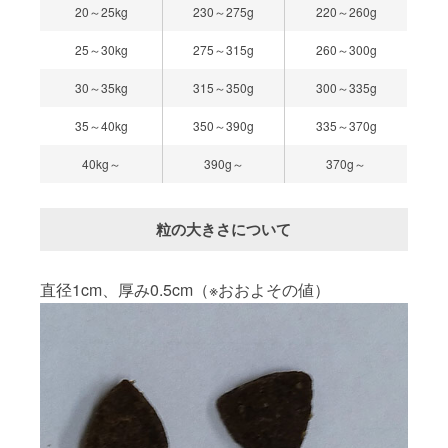
20～25kg
230～275g
220～260g
25～30kg
275～315g
260～300g
30～35kg
315～350g
300～335g
35～40kg
350～390g
335～370g
40kg～
390g～
370g～
粒の大きさについて
直径1cm、厚み0.5cm（※おおよその値）