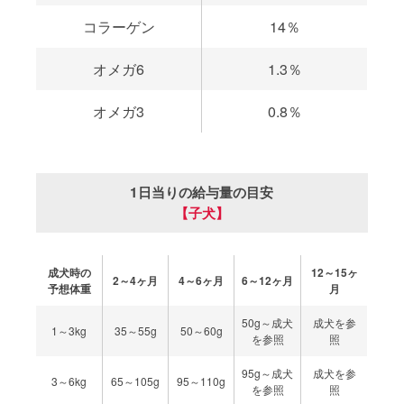
コラーゲン
14％
オメガ6
1.3％
オメガ3
0.8％
1日当りの給与量の目安
【子犬】
成犬時の
12～15ヶ
2～4ヶ月
4～6ヶ月
6～12ヶ月
予想体重
月
50g～成犬
成犬を参
1～3kg
35～55g
50～60g
を参照
照
95g～成犬
成犬を参
3～6kg
65～105g
95～110g
を参照
照