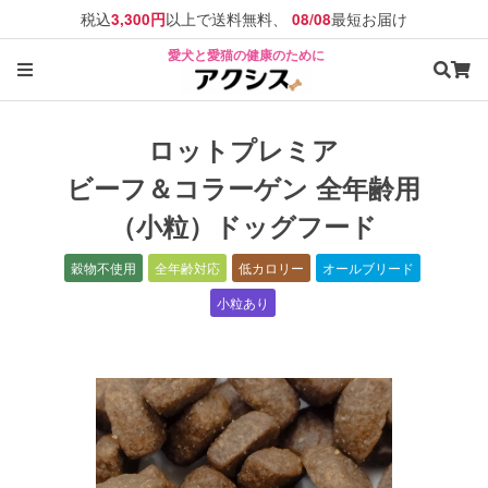
税込
以上で送料無料、
最短お届け
3,300円
08/08
愛犬と愛猫の健康のために
ロットプレミア
ビーフ＆コラーゲン 全年齢用
（小粒）ドッグフード
穀物不使用
全年齢対応
低カロリー
オールブリード
小粒あり