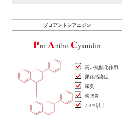
プロアントシアニジン
P
A
C
ro
ntho
yanidin
高い抗酸化作用
尿路感染症
尿臭
膀胱炎
7.2％以上