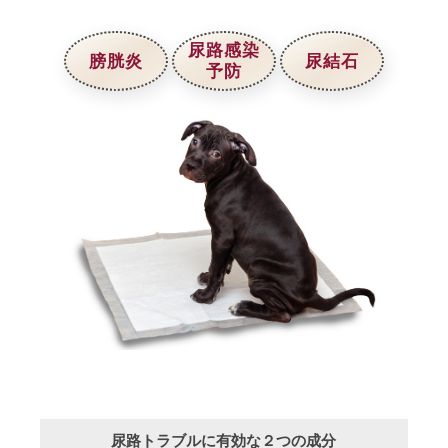
尿路感染
膀胱炎
尿結石
予防
尿路トラブルに有効な２つの成分