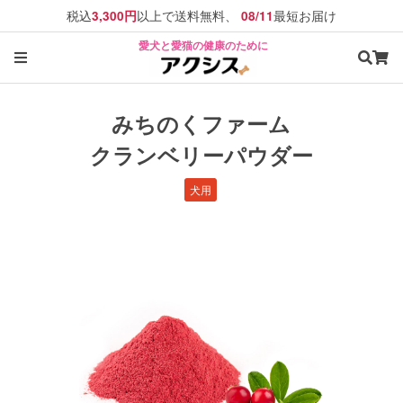
税込
以上で送料無料、
最短お届け
3,300円
08/11
愛犬と愛猫の健康のために
みちのくファーム
クランベリーパウダー
犬用