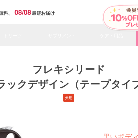
08/08
無料、
最短お届け
トリーツ
サプリメント
ケア・用品
フレキシリード
ラックデザイン（テープタイ
犬用
黒いボデ