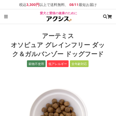
税込
以上で送料無料、
最短お届け
3,300円
08/11
愛犬と愛猫の健康のために
アーテミス
オソピュア グレインフリー ダッ
ク＆ガルバンゾー ドッグフード
穀物不使用
低アレルギー
全年齢対応