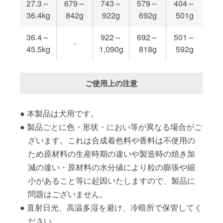
27.3～
679～
743～
579～
404～
36.4kg
842g
922g
692g
501g
36.4～
922～
692～
501～
-
45.5kg
1,090g
818g
592g
ご使用上の注意
本製品は犬用です。
製品ごとに色・形状・におい等が異なる場合がご
ざいます。これは合成着色料や香料は不使用の
ため原材料の生産時期の違いや製造時の焼き加
減の違い・原材料の水分値により粒の膨張や縮
小があること等に起因いたしますので、製品に
問題はございません。
直射日光、高温多湿を避け、冷暗所で保管してく
ださい。