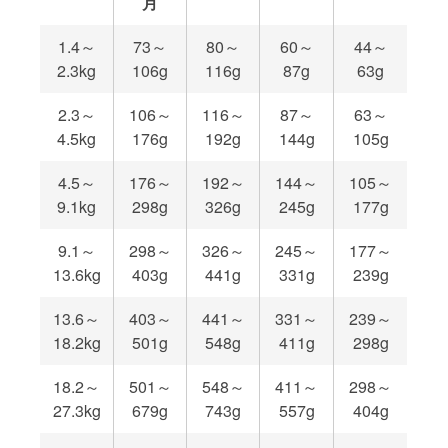
月
1.4～
73～
80～
60～
44～
2.3kg
106g
116g
87g
63g
2.3～
106～
116～
87～
63～
4.5kg
176g
192g
144g
105g
4.5～
176～
192～
144～
105～
9.1kg
298g
326g
245g
177g
9.1～
298～
326～
245～
177～
13.6kg
403g
441g
331g
239g
13.6～
403～
441～
331～
239～
18.2kg
501g
548g
411g
298g
18.2～
501～
548～
411～
298～
27.3kg
679g
743g
557g
404g