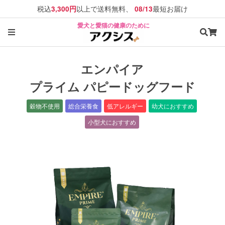
税込
以上で送料無料、
最短お届け
3,300円
08/13
愛犬と愛猫の健康のために
エンパイア
プライム パピードッグフード
穀物不使用
総合栄養食
低アレルギー
幼犬におすすめ
小型犬におすすめ