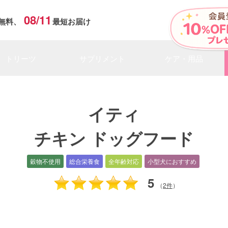
08/11
無料、
最短お届け
トリーツ
サプリメント
ケア・用品
イティ
チキン ドッグフード
穀物不使用
総合栄養食
全年齢対応
小型犬におすすめ
5
（
2件
）