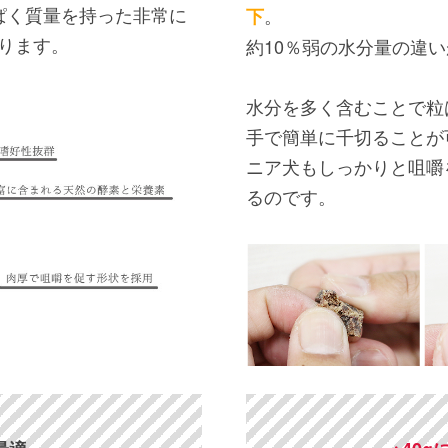
ぱく質量を持った非常に
。
下
ります。
約10％弱の水分量の違
水分を多く含むことで粒
手で簡単に千切ることが
ニア犬もしっかりと咀嚼
るのです。
は