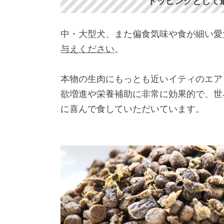
トッピングとして
中・大型犬、また偏食気味や食が細い愛
与えください
。
本物の生肉にもっとも近いイティのエア
欲増進や栄養補助に非常に効果的で、世界
に喜んで食していただいています。