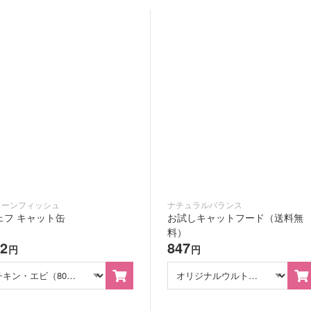
リーンフィッシュ
ナチュラルバランス
ェフ キャット缶
お試しキャットフード（送料無
料）
62
847
円
円