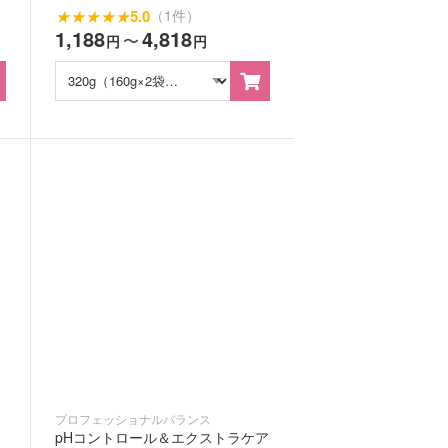
★
★
★
★
★
5.0
（1件）
1,188
4,818
〜
円
円
プロフェッショナルバランス
pHコントロール＆エクストラケア