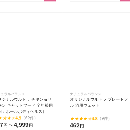
チュラルバランス
ナチュラルバランス
リジナルウルトラ チキン＆サ
オリジナルウルトラ プレートフ
モン キャットフード 全年齢用
ル 猫用ウェット
旧：ホールボディヘルス）
★
★
★
★
4.9
（62件）
★
★
★
★
★
4.8
（9件）
47
4,999
462
〜
円
円
円