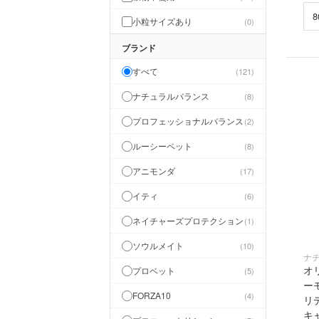
小粒サイズあり
0
ブランド
すべて
121
ナチュラルバランス
8
プロフェッショナルバランス
2
ルーシーペット
8
アニモンダ
17
イティ
6
ネイチャーズプロテクション
1
ソウルメイト
10
ナ
オ
プロベット
5
ー
FORZA10
4
リ
キ