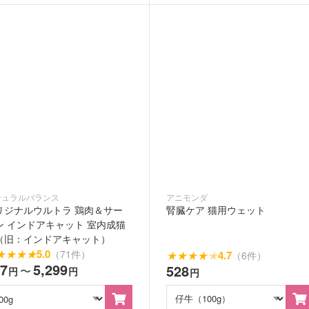
チュラルバランス
アニモンダ
リジナルウルトラ 鶏肉＆サー
腎臓ケア 猫用ウェット
ン インドアキャット 室内成猫
（旧：インドアキャット）
★
★
★
★
5.0
（71件）
★
★
★
★
★
4.7
（6件）
47
5,299
528
〜
円
円
円