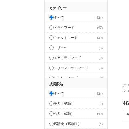
カテゴリー
すべて
121
ドライフード
47
ウェットフード
30
トリーツ
8
エアドライフード
9
フリーズドライフード
8
ミルク・スープ
2
成長段階
グ
サプリメント
2
シ
すべて
121
シャンプー・リンス
1
4
子犬（子猫）
1
トイレ・除菌・消臭
5
成犬（成猫）
49
ベッド・室内用品
1
高齢犬（高齢猫）
4
食器・水飲み
1