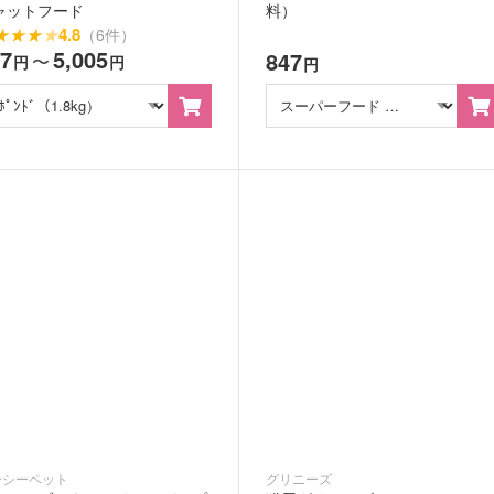
ャットフード
料）
★
★
★
★
4.8
（6件）
47
5,005
847
〜
円
円
円
ーシーペット
グリニーズ