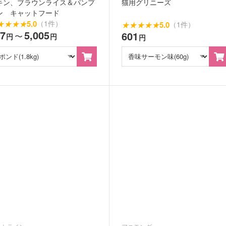
キン、ブラウンライス＆パンプ
猫用グリニーズ
ン キャットフード
★
★
★
★
5.0
（1件）
★
★
★
★
★
5.0
（1件）
47
5,005
601
〜
円
円
円