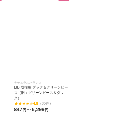
ナチュラルバランス
LID 成猫用 ダック＆グリーンピー
ス（旧：グリーンピース＆ダッ
ク）
★
★
★
★
★
4.9
（35件）
847
5,299
〜
円
円