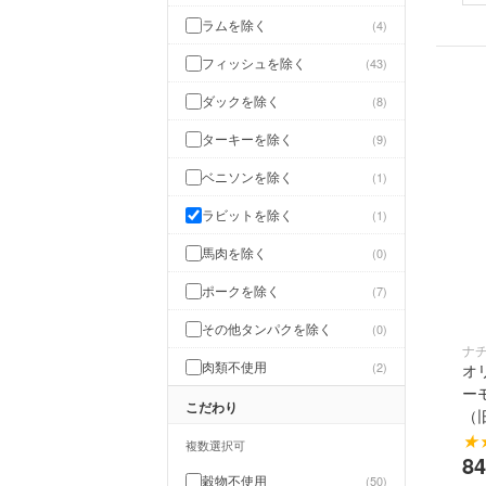
ラムを除く
4
フィッシュを除く
43
ダックを除く
8
ターキーを除く
9
ベニソンを除く
1
ラビットを除く
1
馬肉を除く
0
ポークを除く
7
その他タンパクを除く
0
ナ
肉類不使用
2
オ
ー
こだわり
（
★
複数選択可
8
穀物不使用
50