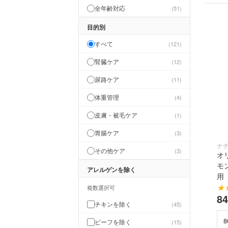
全年齢対応
51
お散歩・お出かけ
2
目的別
おもちゃ
5
すべて
121
腎臓ケア
12
尿路ケア
11
体重管理
4
皮膚・被毛ケア
1
胃腸ケア
3
ナ
その他ケア
3
オ
モ
アレルゲンを除く
用
★
複数選択可
8
チキンを除く
45
ビーフを除く
15