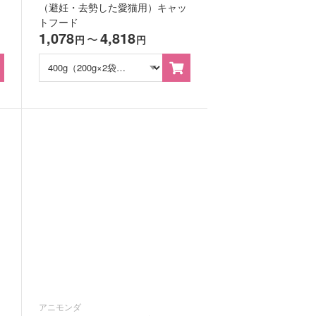
（避妊・去勢した愛猫用）キャッ
トフード
1,078
4,818
〜
円
円
アニモンダ