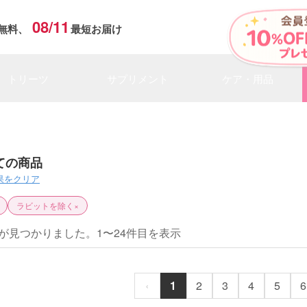
08/11
無料、
最短お届け
トリーツ
サプリメント
ケア・用品
ての商品
果をクリア
ラビットを除く
×
が見つかりました。1〜24件目を表示
‹
1
2
3
4
5
6