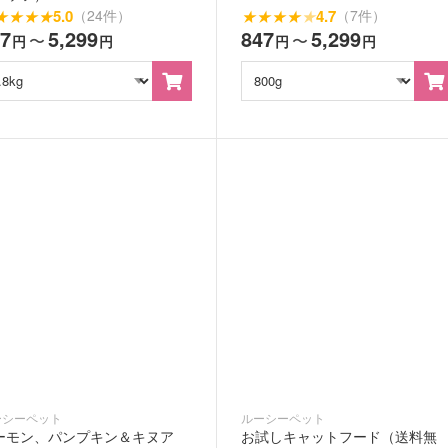
★
★
★
★
5.0
★
★
★
★
★
4.7
（24件）
（7件）
47
5,299
847
5,299
〜
〜
円
円
円
円
ーシーペット
ルーシーペット
ーモン、パンプキン＆キヌア
お試しキャットフード（送料無