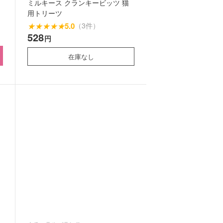
ミルキース クランキービッツ 猫
用トリーツ
★
★
★
★
★
5.0
（3件）
528
円
在庫なし