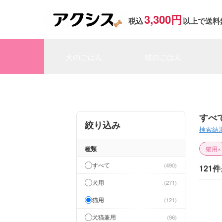
3,300円
税込
以上で送料
犬のごはん
猫のごはん
すべ
絞り込み
検索結
種類
猫用
×
すべて
490
121件
犬用
271
猫用
121
犬猫兼用
96