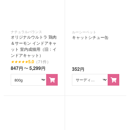
ナチュラルバランス
ルーシーペット
オリジナルウルトラ 鶏肉
キャットシチュー缶
＆サーモン インドアキャ
ット 室内成猫用（旧：イ
ンドアキャット）
5.0
（71件）
★
★
★
★
★
847
〜
5,299
円
円
352
円