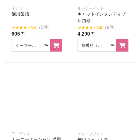
イティ
ルーシーペット
猫用缶詰
キャットインクレディブ
ル猫砂
4.4
4.8
（5件）
（8件）
★
★
★
★
★
★
★
★
★
★
605
4,290
円
円
アニモンダ
エクイリブリア
カーニーオーシャン 猫用
猫用ウェット缶