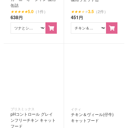
缶詰
5.0
3.5
（1件）
（2件）
★
★
★
★
★
★
★
★
★
★
638
451
円
円
ブリスミックス
イティ
pHコントロール グレイ
チキン＆ヴィール(仔牛)
ンフリーチキン キャット
キャットフード
フード