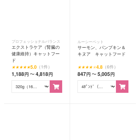
プロフェッショナルバランス
ルーシーペット
エクストラケア（腎臓の
サーモン、パンプキン＆
健康維持）キャットフー
キヌア キャットフード
ド
5.0
4.8
（1件）
（6件）
★
★
★
★
★
★
★
★
★
★
1,188
〜
4,818
847
〜
5,005
円
円
円
円