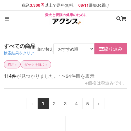
税込
以上で送料無料、
最短お届け
3,300円
08/11
愛犬と愛猫の健康のために
すべての商品
絞り込み
並び替え
検索結果をクリア
猫用
×
ダックを除く
×
114件
が見つかりました。1〜24件目を表示
※価格は税込みです。
‹
1
2
3
4
5
›