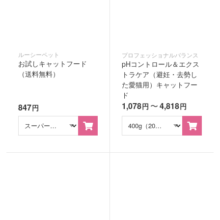
ルーシーペット
プロフェッショナルバランス
お試しキャットフード
pHコントロール＆エクス
（送料無料）
トラケア（避妊・去勢し
た愛猫用）キャットフー
ド
1,078
〜
4,818
円
円
847
円