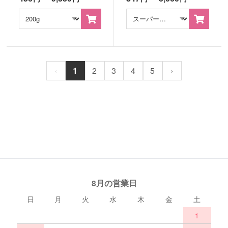
‹
1
2
3
4
5
›
8月の営業日
日
月
火
水
木
金
土
1