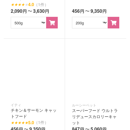
4.0
（1件）
★
★
★
★
★
2,090
〜
3,630
456
〜
9,350
円
円
円
円
イティ
ルーシーペット
チキン＆サーモン キャッ
スーパーフード ウルトラ
トフード
リデュースカロリーキャ
5.0
（1件）
ット
★
★
★
★
★
456
〜
9,350
847
〜
5,060
円
円
円
円