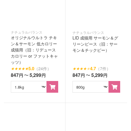
ナチュラルバランス
ナチュラルバランス
オリジナルウルトラ チキ
LID 成猫用 サーモン＆グ
ン＆サーモン 低カロリー
リーンピース（旧：サー
成猫用（旧：リデュース
モン＆チックピー）
カロリー or ファットキャ
ッツ）
5.0
4.7
（24件）
（7件）
★
★
★
★
★
★
★
★
★
★
847
〜
5,299
847
〜
5,299
円
円
円
円