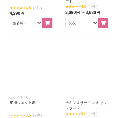
ード
4.0
（1件）
★
★
★
★
★
4.8
（8件）
★
★
★
★
★
2,090
〜
3,630
円
円
4,290
円
エクイリブリア
イティ
猫用ウェット缶
チキン＆サーモン キャッ
トフード
5.0
（1件）
★
★
★
★
★
3.5
（2件）
★
★
★
★
★