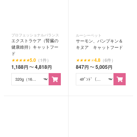
プロフェッショナルバランス
ルーシーペット
エクストラケア（腎臓の
サーモン、パンプキン＆
健康維持）キャットフー
キヌア キャットフード
ド
5.0
4.8
（1件）
（6件）
★
★
★
★
★
★
★
★
★
★
1,188
〜
4,818
847
〜
5,005
円
円
円
円