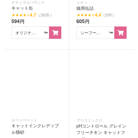
ナチュラルバランス
イティ
キャット缶
猫用缶詰
4.7
4.4
（36件）
（5件）
★
★
★
★
★
★
★
★
★
★
594
605
円
円
ルーシーペット
ブリスミックス
キャットインクレディブ
pHコントロール グレイン
ル猫砂
フリーチキン キャットフ