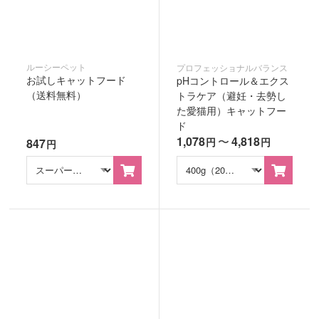
ルーシーペット
プロフェッショナルバランス
お試しキャットフード
pHコントロール＆エクス
（送料無料）
トラケア（避妊・去勢し
た愛猫用）キャットフー
ド
1,078
〜
4,818
円
円
847
円