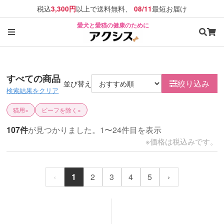
税込
以上で送料無料、
最短お届け
3,300円
08/11
愛犬と愛猫の健康のために
すべての商品
絞り込み
並び替え
検索結果をクリア
猫用
×
ビーフを除く
×
107件
が見つかりました。1〜24件目を表示
※価格は税込みです。
‹
1
2
3
4
5
›