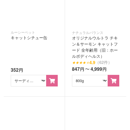
ルーシーペット
ナチュラルバランス
キャットシチュー缶
オリジナルウルトラ チキ
ン＆サーモン キャットフ
ード 全年齢用（旧：ホー
ルボディヘルス）
4.9
（62件）
★
★
★
★
★
847
〜
4,999
円
円
352
円