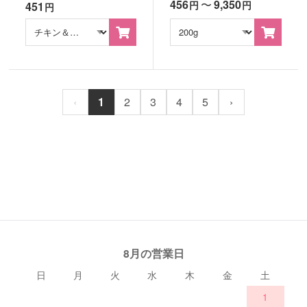
456
〜
9,350
円
円
451
円
‹
1
2
3
4
5
›
8月の営業日
日
月
火
水
木
金
土
1