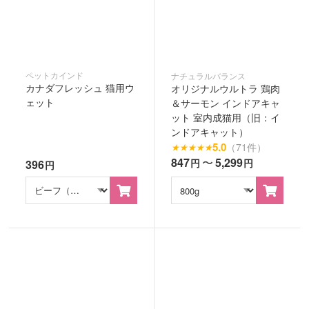
ペットカインド
ナチュラルバランス
カナダフレッシュ 猫用ウ
オリジナルウルトラ 鶏肉
ェット
＆サーモン インドアキャ
ット 室内成猫用（旧：イ
ンドアキャット）
5.0
（71件）
★
★
★
★
★
847
〜
5,299
円
円
396
円